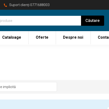
Suport clienți
0771688003
Cataloage
Oferte
Despre noi
Conta