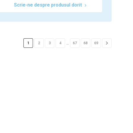
Scrie-ne despre produsul dorit
…
1
2
3
4
67
68
69