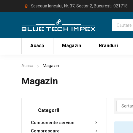
Șoseaua Iancului, Nr. 37, Sector 2, București, 021718
Acasă
Magazin
Branduri
Acasa
Magazin
Magazin
Categorii
Componente service
Compresoare