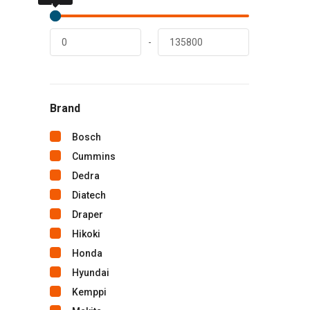
lei
lei
-
Brand
Bosch
Cummins
Dedra
Diatech
Draper
Hikoki
Honda
Hyundai
Kemppi