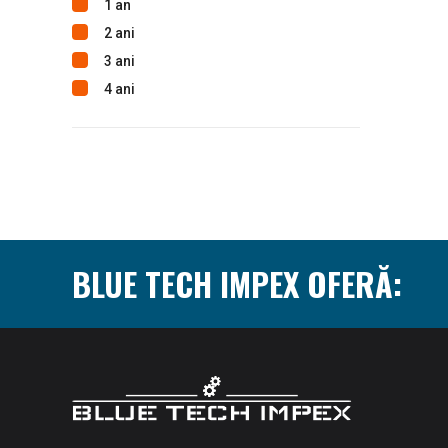
1 an
2 ani
3 ani
4 ani
BLUE TECH IMPEX OFERĂ: