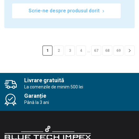
Scrie-ne despre produsul dorit
…
1
2
3
4
67
68
69
Livrare gratuită
La comenzile de minim 500 lei
Garanție
Până la 3 ani