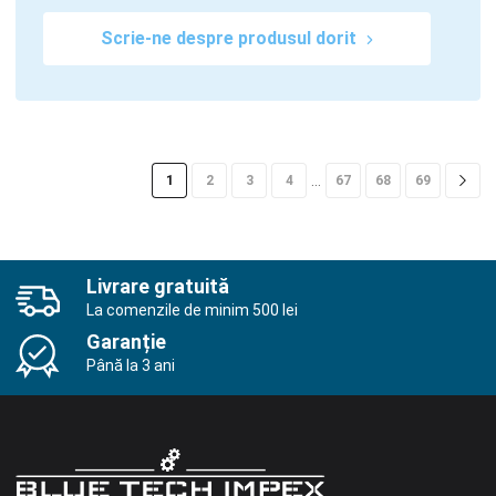
Scrie-ne despre produsul dorit
…
1
2
3
4
67
68
69
Livrare gratuită
La comenzile de minim 500 lei
Garanție
Până la 3 ani