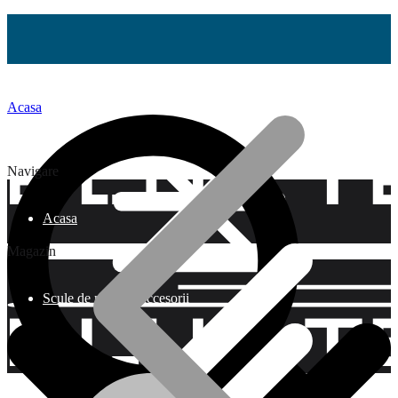
Acasa
Navigare
Acasa
Magazin
Scule de mână și accesorii