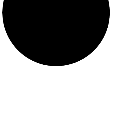
Tehnică măsurare