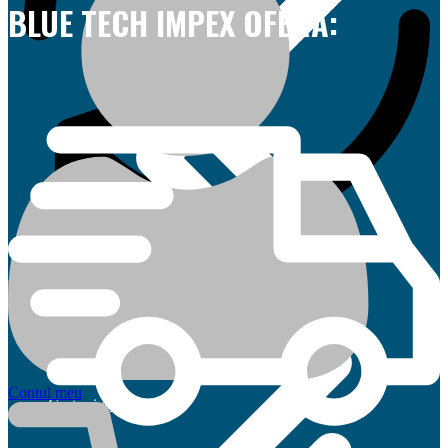
BLUE TECH IMPEX OFERĂ:
Cataloage
Contul meu
Curte și grădină