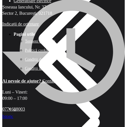
Generatoare electrice
Șoseaua Iancului, Nr. 37
Sector 2, București, 021718
Indicații de orientare
Pagini utile
Termeni și condiții
Politică cookie-uri
Condiții de livrare
Condiții de retur
Ai nevoie de ajutor?
Contactează-ne
Luni – Vineri:
09:00 – 17:00
–
0771688003
Istoric