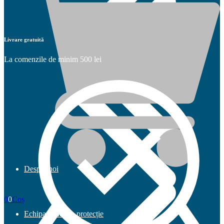
Livrare gratuită
La comenzile de minim 500 lei
Despre noi
0
0
Coș
Echipamente de protecție