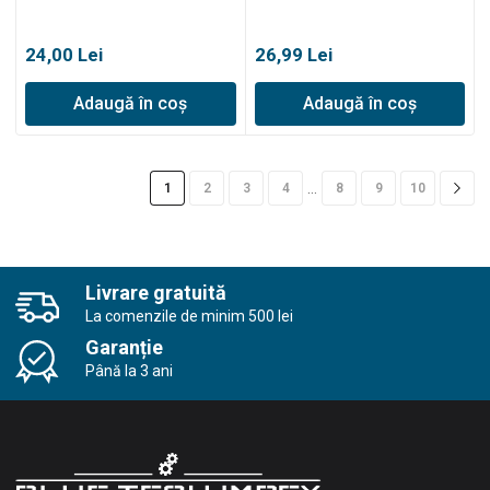
24,00
Lei
26,99
Lei
Adaugă în coș
Adaugă în coș
…
1
2
3
4
8
9
10
Livrare gratuită
La comenzile de minim 500 lei
Garanție
Până la 3 ani