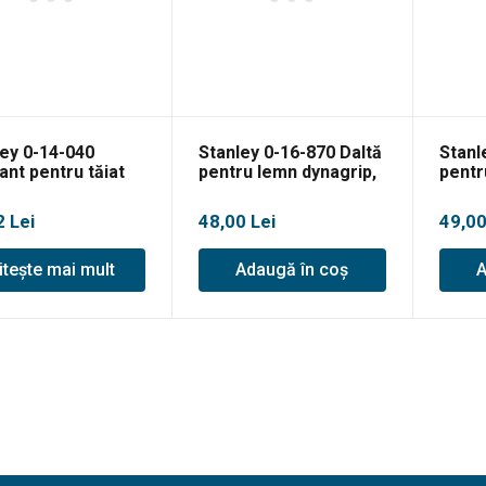
ley 0-14-040
Stanley 0-16-870 Daltă
Stanl
nt pentru tăiat
pentru lemn dynagrip,
pentr
ă
6mm
8x12
2
Lei
48,00
Lei
49,0
itește mai mult
Adaugă în coș
A