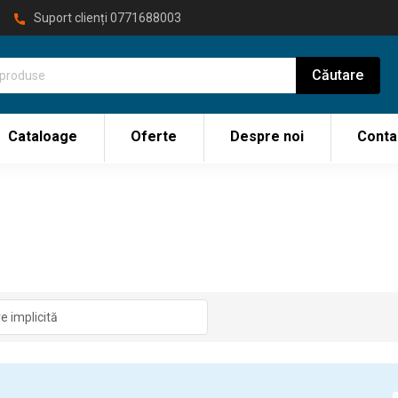
Suport clienți
0771688003
Cataloage
Oferte
Despre noi
Conta