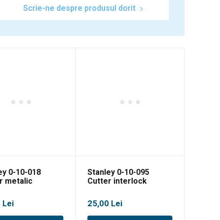
Scrie-ne despre produsul dorit
ey 0-10-018
Stanley 0-10-095
r metalic
Cutter interlock
lock 18 mm
metalic, 135mm
0
Lei
25,00
Lei