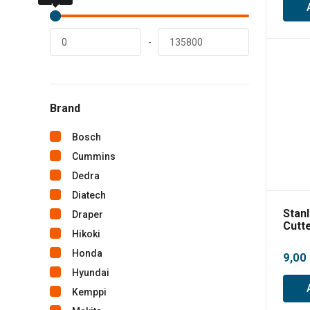
lei
lei
-
Brand
Bosch
Cummins
Dedra
Diatech
Stan
Draper
Cutt
Hikoki
Honda
9,00
Hyundai
Kemppi