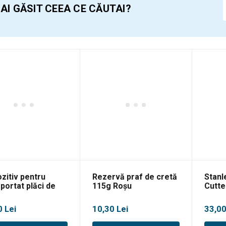
 AI GĂSIT CEEA CE CĂUTAI?
zitiv pentru
Rezervă praf de cretă
Stanl
portat plăci de
115g Roșu
Cutte
carton Stanley 1-
inter
01
0
Lei
10,30
Lei
33,0