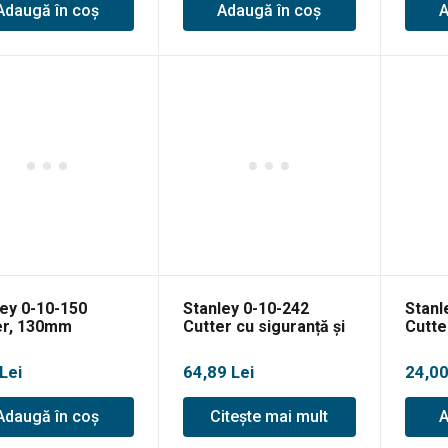
Adaugă în coș
Adaugă în coș
A
ley 0-10-150
Stanley 0-10-242
Stanl
er, 130mm
Cutter cu siguranță și
Cutte
lamă retractabilă,
trape
165mm
lame
Lei
64,89
Lei
24,0
Adaugă în coș
Citește mai mult
A