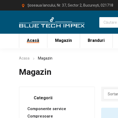
Șoseaua Iancului, Nr. 37, Sector 2, București, 021718
Acasă
Magazin
Branduri
Acasa
Magazin
Magazin
Categorii
Componente service
Compresoare