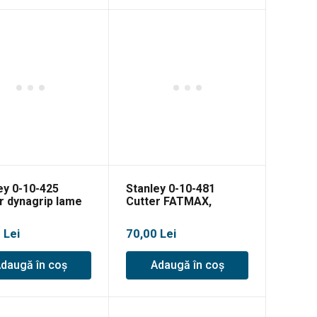
ey 0-10-425
Stanley 0-10-481
r dynagrip lame
Cutter FATMAX,
entate
180x18mm + 6 lame
0
Lei
70,00
Lei
daugă în coș
Adaugă în coș