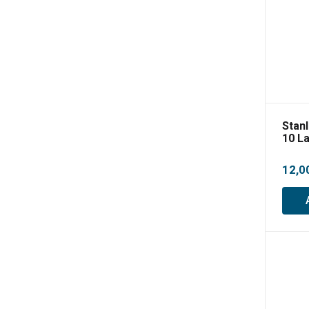
Stanl
10 L
0.55
12,0