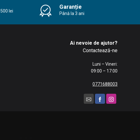
Garanție
500 lei
Până la 3 ani
Ai nevoie de ajutor?
Contactează-ne
Luni – Vineri:
09:00 – 17:00
0771688003