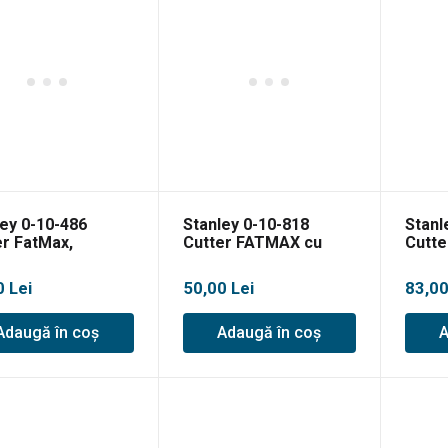
ley 0-10-486
Stanley 0-10-818
Stanl
er FatMax,
Cutter FATMAX cu
Cutt
25mm + 4 lame
lamă fixă 205mm
0
Lei
50,00
Lei
83,0
Adaugă în coș
Adaugă în coș
A