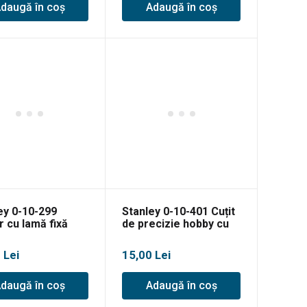
daugă în coș
Adaugă în coș
ey 0-10-299
Stanley 0-10-401 Cuțit
r cu lamă fixă
de precizie hobby cu
zidala 136mm + 3
mâner metalic, 120mm
0
Lei
15,00
Lei
daugă în coș
Adaugă în coș