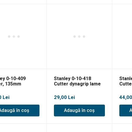
ley 0-10-409
Stanley 0-10-418
Stanl
er, 135mm
Cutter dynagrip lame
Cutte
segmentate
segm
0
Lei
29,00
Lei
44,0
Adaugă în coș
Adaugă în coș
A