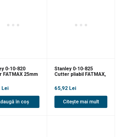
ey 0-10-820
Stanley 0-10-825
er FATMAX 25mm
Cutter pliabil FATMAX,
cu lamă retractabilă
0
Lei
65,92
Lei
daugă în coș
Citește mai mult