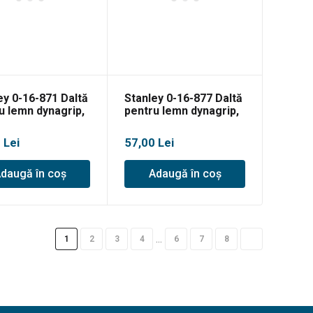
ey 0-16-871 Daltă
Stanley 0-16-877 Daltă
u lemn dynagrip,
pentru lemn dynagrip,
5mm
18x125mm
0
Lei
57,00
Lei
daugă în coș
Adaugă în coș
…
1
2
3
4
6
7
8