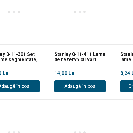
ey 0-11-301 Set
Stanley 0-11-411 Lame
Stanl
ame segmentate,
de rezervă cu vârf
lame 
x18x110mm
ascuțit,3 buc
0
Lei
14,00
Lei
8,24
Adaugă în coș
Adaugă în coș
Ci