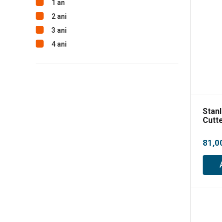
1 an
2 ani
3 ani
4 ani
Stan
Cutt
215x
81,0