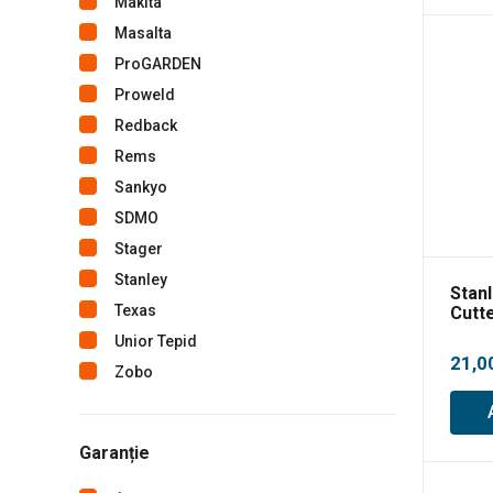
Makita
Masalta
ProGARDEN
Proweld
Redback
Rems
Sankyo
SDMO
Stager
Stanley
Stan
Texas
Cutt
Unior Tepid
21,0
Zobo
Garanție