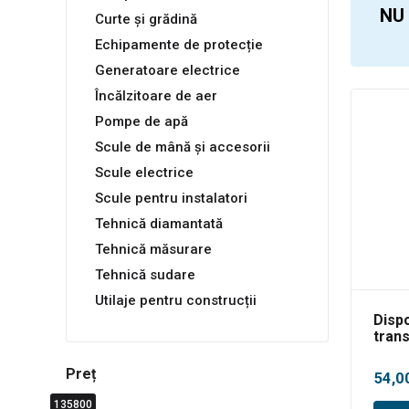
NU
Curte și grădină
Echipamente de protecție
Generatoare electrice
Încălzitoare de aer
Pompe de apă
Scule de mână și accesorii
Scule electrice
Scule pentru instalatori
Tehnică diamantată
Tehnică măsurare
Tehnică sudare
Utilaje pentru construcții
Dispo
trans
gips-
93-3
Preț
54,0
135800
0