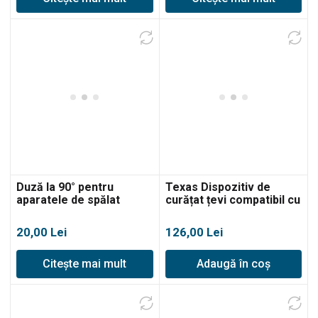
Duză la 90° pentru
Texas Dispozitiv de
aparatele de spălat
curățat țevi compatibil cu
Texas HTR
aparatele de spălat HTR,
10m, duză în spirală
20,00
Lei
126,00
Lei
Citește mai mult
Adaugă în coș