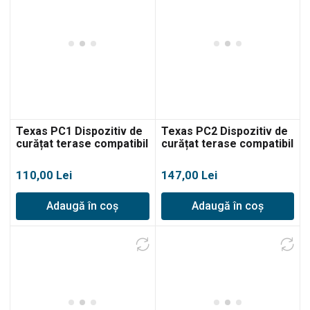
Texas PC1 Dispozitiv de
Texas PC2 Dispozitiv de
curățat terase compatibil
curățat terase compatibil
cu aparatele de spălat
cu aparatele de spălat
HTR
HTR
110,00
Lei
147,00
Lei
Adaugă în coș
Adaugă în coș