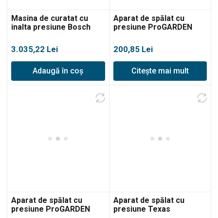
Masina de curatat cu
Aparat de spălat cu
inalta presiune Bosch
presiune ProGARDEN
GHP 5-75 X
LT201-1200, 6.5L/min,
70bar
3.035,22
Lei
200,85
Lei
Adaugă în coș
Citește mai mult
Aparat de spălat cu
Aparat de spălat cu
presiune ProGARDEN
presiune Texas
LT302-1400C, 6.5L/min,
HTR1400, 330L/h, 110bar