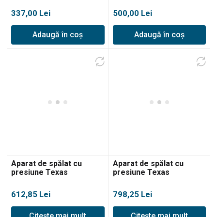
80bar
337,00
Lei
500,00
Lei
Adaugă în coș
Adaugă în coș
Aparat de spălat cu
Aparat de spălat cu
presiune Texas
presiune Texas
HTR1600, 390L/h, 120bar
HTR1700, 420L/h, 130bar
612,85
Lei
798,25
Lei
Citește mai mult
Citește mai mult