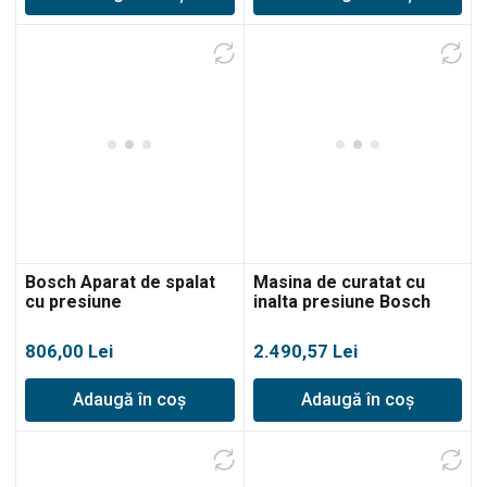
Bosch Aparat de spalat
Masina de curatat cu
cu presiune
inalta presiune Bosch
UniversalAquatak 135
GHO 5-13 C
806,00
Lei
2.490,57
Lei
Adaugă în coș
Adaugă în coș