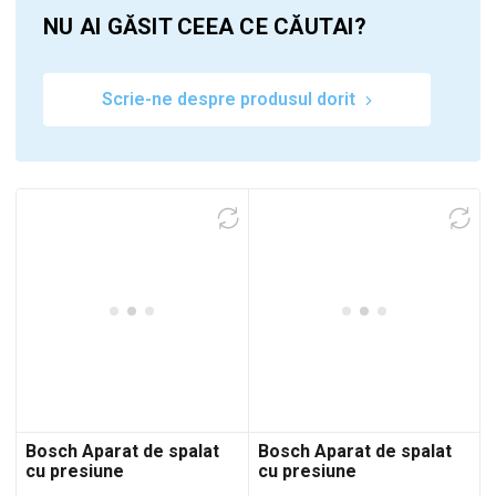
NU AI GĂSIT CEEA CE CĂUTAI?
Scrie-ne despre produsul dorit
Bosch Aparat de spalat
Bosch Aparat de spalat
cu presiune
cu presiune
AdvancedAquatak 140
AdvancedAquatak 150