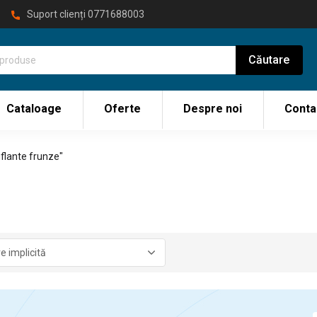
Suport clienți
0771688003
Cataloage
Oferte
Despre noi
Conta
flante frunze"