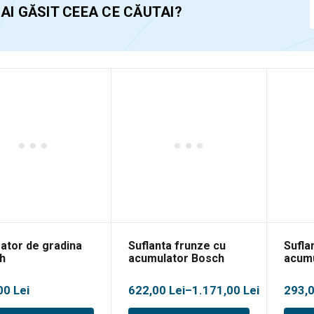
 AI GĂSIT CEEA CE CĂUTAI?
ator de gradina
Suflanta frunze cu
Sufla
h
acumulator Bosch
acumu
ersalGardenTidy
Advanced 36V-750
Unive
18V-1
Interval
Inter
00
Lei
622,00
Lei
–
1.171,00
Lei
293,
de
de