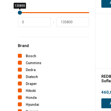
135800
0
lei
lei
-
Brand
Bosch
Cummins
Dedra
REDB
Diatech
Sufla
Draper
acumu
mc/m
Hikoki
460,
Honda
Hyundai