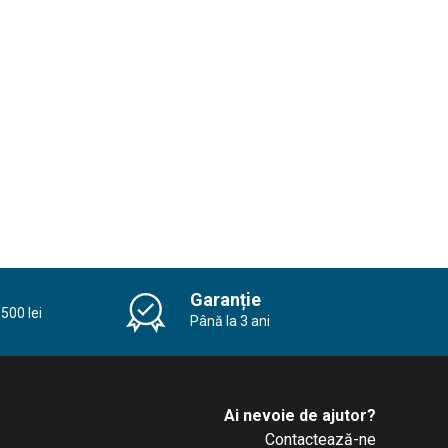
Garanție
500 lei
Până la 3 ani
Ai nevoie de ajutor?
Contactează-ne