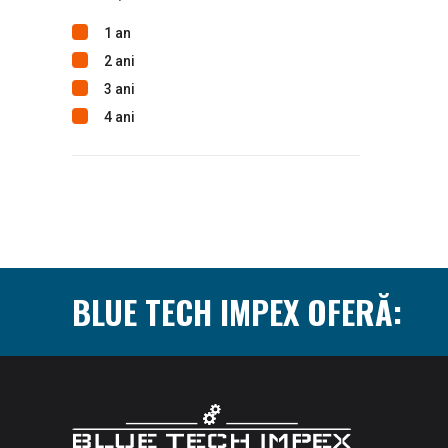
1 an
2 ani
3 ani
4 ani
BLUE TECH IMPEX OFERĂ: