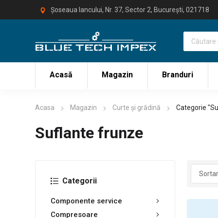
Șoseaua Iancului, Nr. 37, Sector 2, București, 021718
Acasă
Magazin
Branduri
Acasa
Magazin
Curte și grădină
Categorie "Su
Suflante frunze
Categorii
Componente service
Compresoare