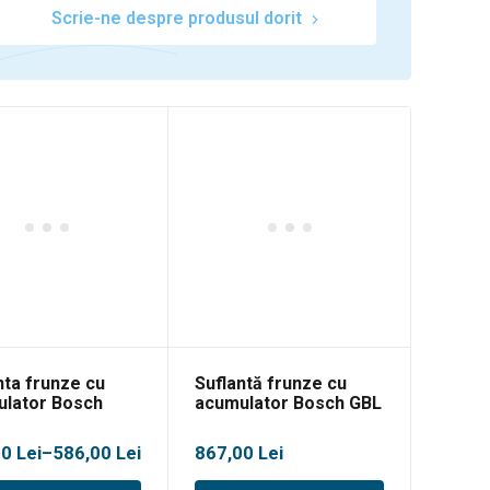
Scrie-ne despre produsul dorit
nta frunze cu
Suflantă frunze cu
lator Bosch
acumulator Bosch GBL
rsalLeafBlower
18V-750
30
val
00
Lei
–
586,00
Lei
867,00
Lei