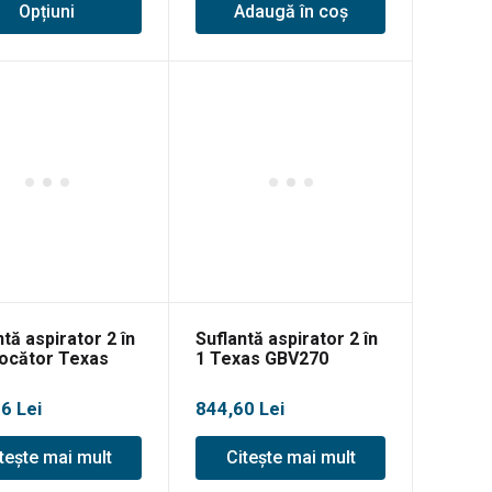
Opțiuni
Adaugă în coș
i:
0 lei
0 lei
tă aspirator 2 în
Suflantă aspirator 2 în
tocător Texas
1 Texas GBV270
800
96
Lei
844,60
Lei
tește mai mult
Citește mai mult