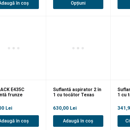
Adaugă în coș
Opțiuni
prețuri:
prețur
622,00 lei
293,0
până
până
la
la
1.171,00 lei
586,0
ACK E435C
Suflantă aspirator 2 în
Suflan
ntă frunze
1 cu tocător Texas
1 cu 
latori 40V, 11
BVX3000P
BVC2
in, 54m/s, solo
00
Lei
630,00
Lei
341,
Adaugă în coș
Adaugă în coș
Ci