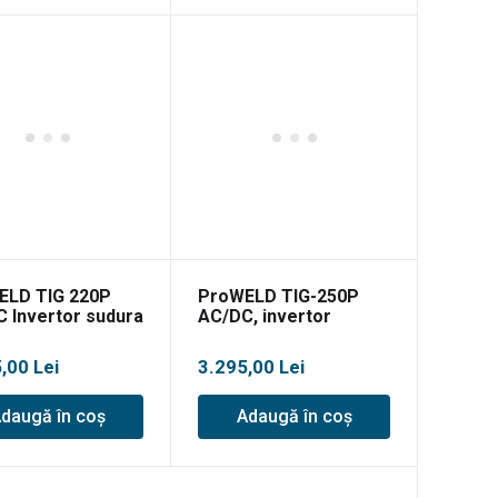
ELD TIG 220P
ProWELD TIG-250P
 Invertor sudura
AC/DC, invertor
sional
sudare TIG
profesional
5,00
Lei
3.295,00
Lei
daugă în coș
Adaugă în coș