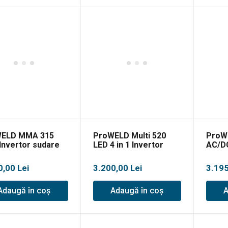
ELD MMA 315
ProWELD Multi 520
ProW
Invertor sudare
LED 4 in 1 Invertor
AC/DC
Puls, LiftTIG
sudare multifunctional
profe
0,00
Lei
3.200,00
Lei
3.19
Adaugă în coș
Adaugă în coș
A