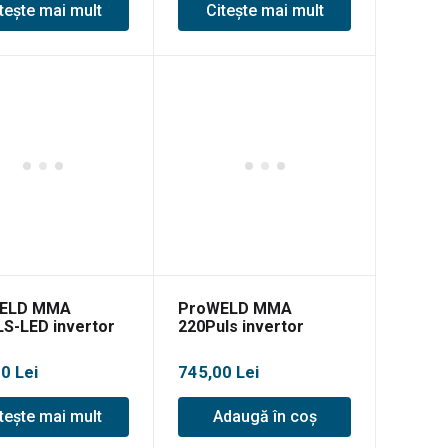
tește mai mult
Citește mai mult
ELD MMA
ProWELD MMA
S-LED invertor
220Puls invertor
e, MMA/LiftTIG
sudare, MMA/Lift TIG
G5
00
Lei
745,00
Lei
tește mai mult
Adaugă în coș