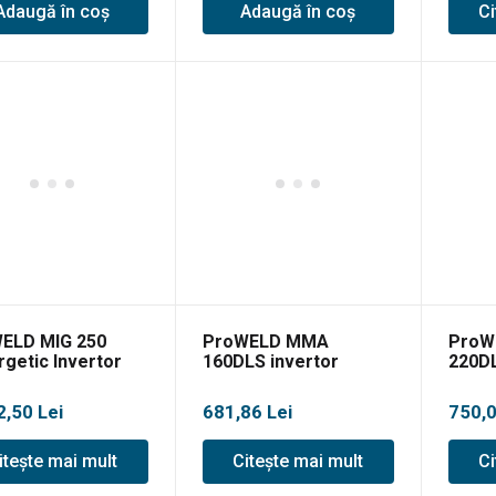
Adaugă în coș
Adaugă în coș
Ci
ELD MIG 250
ProWELD MMA
ProW
rgetic Invertor
160DLS invertor
220DL
re profesional
sudare, MMA/LiftTIG
sudar
MAG, MMA,
G4
2,50
Lei
681,86
Lei
750,
IG
itește mai mult
Citește mai mult
Ci