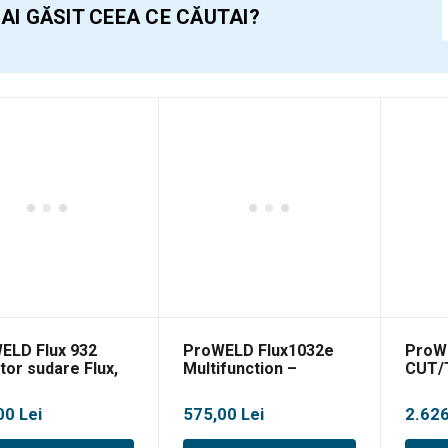
 AI GĂSIT CEEA CE CĂUTAI?
ELD Flux 932
ProWELD Flux1032e
ProW
tor sudare Flux,
Multifunction –
CUT/
Invertor sudare FCAW,
MMA si TIG
00
Lei
575,00
Lei
2.62