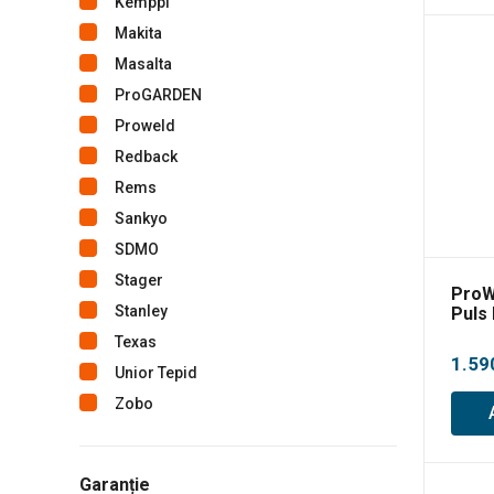
Kemppi
Makita
Masalta
ProGARDEN
Proweld
Redback
Rems
Sankyo
SDMO
Stager
ProW
Stanley
Puls 
MMA, 
Texas
1.59
Unior Tepid
Zobo
Garanție