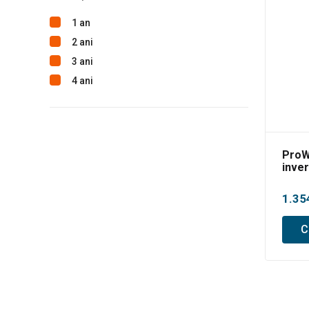
1 an
2 ani
3 ani
4 ani
ProW
inve
1.35
C