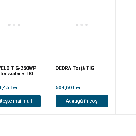
ELD TIG-250WP
DEDRA Torță TIG
rtor sudare TIG
4,45
Lei
504,60
Lei
itește mai mult
Adaugă în coș