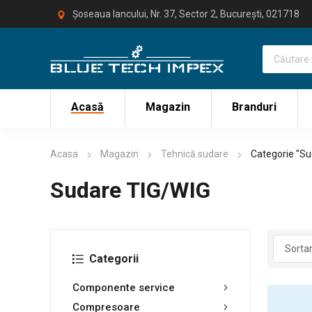
Șoseaua Iancului, Nr. 37, Sector 2, București, 021718
Acasă
Magazin
Branduri
Acasa
Magazin
Tehnică sudare
Categorie "Su
Sudare TIG/WIG
Categorii
Componente service
Compresoare