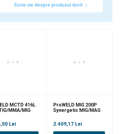
Scrie-ne despre produsul dorit
ELD MCTD 416L
ProWELD MIG 200P
TIG/MMA/MIG
Synergetic MIG/MAG
functii puls
6,50
Lei
2.409,17
Lei