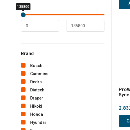
135800
0
lei
lei
-
Brand
Bosch
Cummins
Dedra
ProW
Diatech
Syne
Draper
suda
MIG/
Hikoki
2.83
LiftT
Honda
C
Hyundai