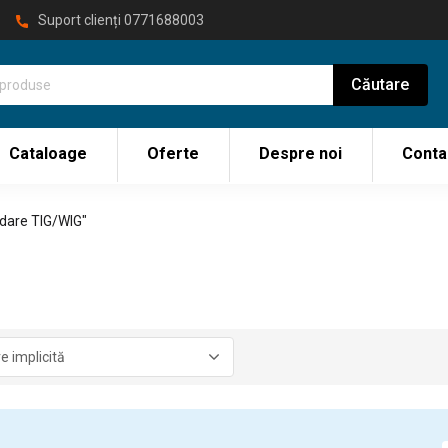
Suport clienți
0771688003
Cataloage
Oferte
Despre noi
Conta
dare TIG/WIG"