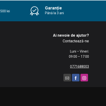
Garanție
500 lei
Până la 3 ani
Ai nevoie de ajutor?
Contactează-ne
Luni – Vineri:
09:00 – 17:00
0771688003