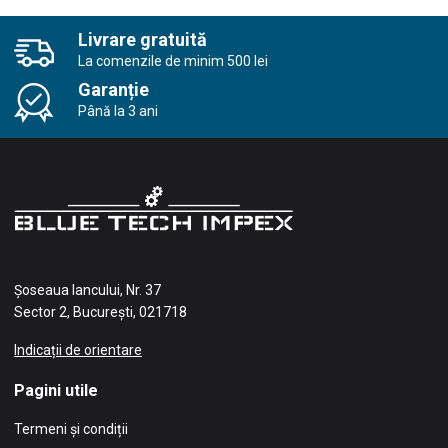
Livrare gratuită
La comenzile de minim 500 lei
Garanție
Până la 3 ani
Șoseaua Iancului, Nr. 37
Sector 2, București, 021718
Indicații de orientare
Pagini utile
Termeni și condiții