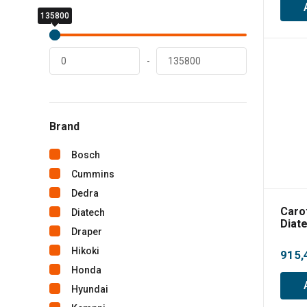
135800
0
lei
lei
-
Brand
Bosch
Cummins
Dedra
Caro
Diatech
Diat
Draper
Hikoki
915,
Honda
Hyundai