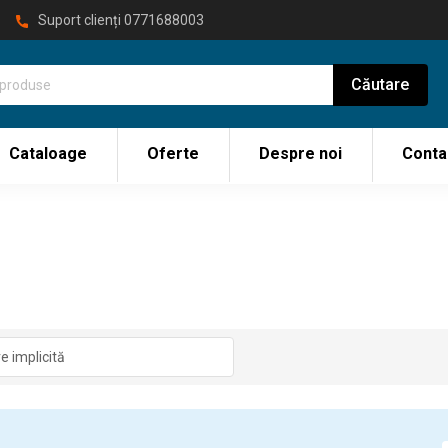
Suport clienți
0771688003
Cataloage
Oferte
Despre noi
Conta