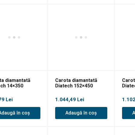
ta diamantată
Carota diamantată
Carot
ech 14×350
Diatech 152×450
Diate
79
Lei
1.044,49
Lei
1.10
Adaugă în coș
Adaugă în coș
A