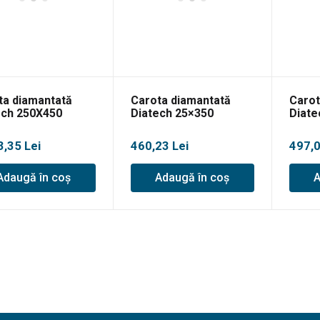
ta diamantată
Carota diamantată
Carot
ech 250X450
Diatech 25×350
Diate
3,35
Lei
460,23
Lei
497,
Adaugă în coș
Adaugă în coș
A