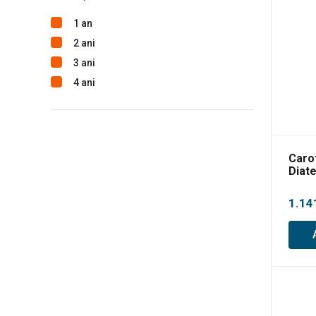
1 an
2 ani
3 ani
4 ani
Caro
Diat
1.14