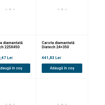
a diamantată
Carota diamantată
ch 225X450
Diatech 24×350
9,47
Lei
441,83
Lei
daugă în coș
Adaugă în coș