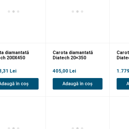
ta diamantată
Carota diamantată
Carot
ech 200X450
Diatech 20×350
Diate
3,31
Lei
405,00
Lei
1.77
Adaugă în coș
Adaugă în coș
A