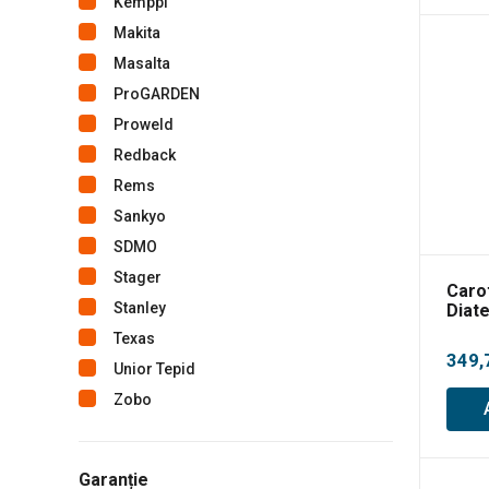
Kemppi
Makita
Masalta
ProGARDEN
Proweld
Redback
Rems
Sankyo
SDMO
Stager
Caro
Stanley
Diat
Texas
349,
Unior Tepid
Zobo
Garanție