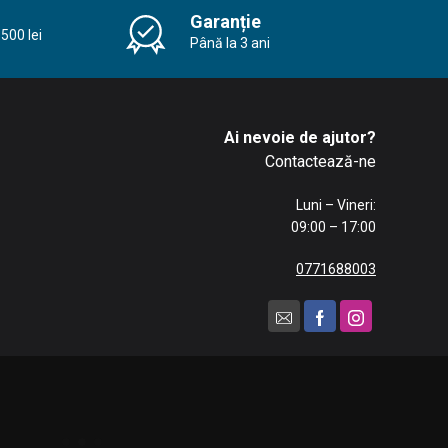
Garanție
500 lei
Până la 3 ani
Ai nevoie de ajutor?
Contactează-ne
Luni – Vineri:
09:00 – 17:00
0771688003