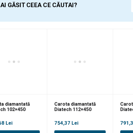
 AI GĂSIT CEEA CE CĂUTAI?
ta diamantată
Carota diamantată
Carot
ech 102×450
Diatech 112×450
Diate
68
Lei
754,37
Lei
791,