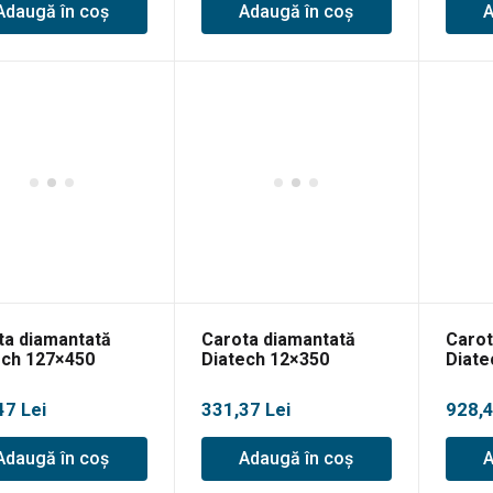
Adaugă în coș
Adaugă în coș
A
ta diamantată
Carota diamantată
Carot
ech 127×450
Diatech 12×350
Diate
47
Lei
331,37
Lei
928,
Adaugă în coș
Adaugă în coș
A