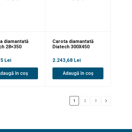
a diamantată
Carota diamantată
ch 28×350
Diatech 300X450
05
Lei
2.243,68
Lei
daugă în coș
Adaugă în coș
1
2
3