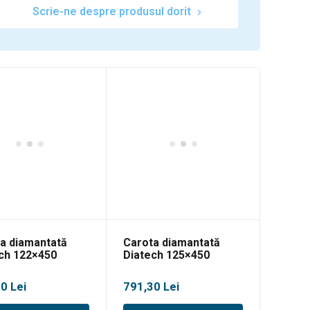
Scrie-ne despre produsul dorit
a diamantată
Carota diamantată
ch 122×450
Diatech 125×450
30
Lei
791,30
Lei