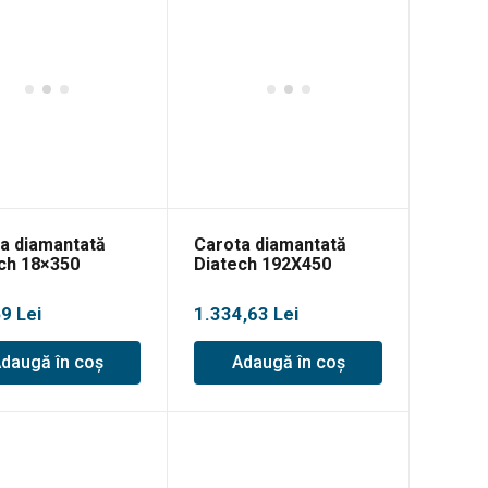
a diamantată
Carota diamantată
ch 18×350
Diatech 192X450
59
Lei
1.334,63
Lei
daugă în coș
Adaugă în coș