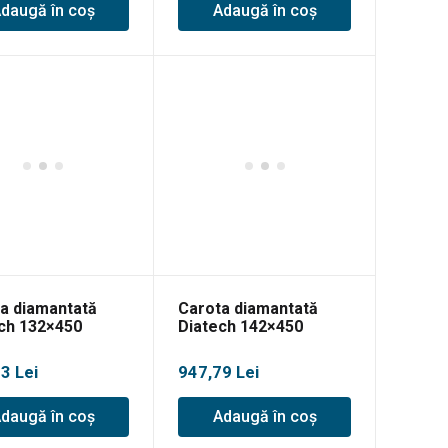
daugă în coș
Adaugă în coș
a diamantată
Carota diamantată
ch 132×450
Diatech 142×450
43
Lei
947,79
Lei
daugă în coș
Adaugă în coș