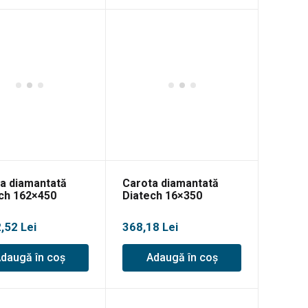
a diamantată
Carota diamantată
ch 162×450
Diatech 16×350
2,52
Lei
368,18
Lei
daugă în coș
Adaugă în coș