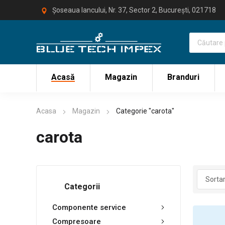
Șoseaua Iancului, Nr. 37, Sector 2, București, 021718
Acasă
Magazin
Branduri
Acasa
Magazin
Categorie "carota"
carota
Categorii
Componente service
Compresoare