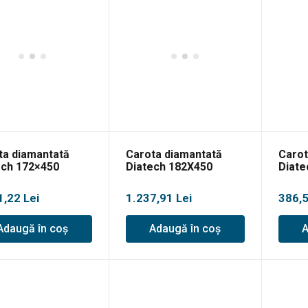
ta diamantată
Carota diamantată
Carot
ech 172×450
Diatech 182X450
Diate
1,22
Lei
1.237,91
Lei
386,
Adaugă în coș
Adaugă în coș
A