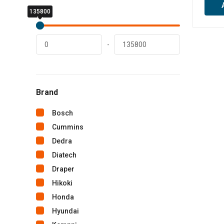
135800
0
lei
lei
-
Brand
Bosch
Cummins
Dedra
Diatech
Draper
Hikoki
Honda
Hyundai