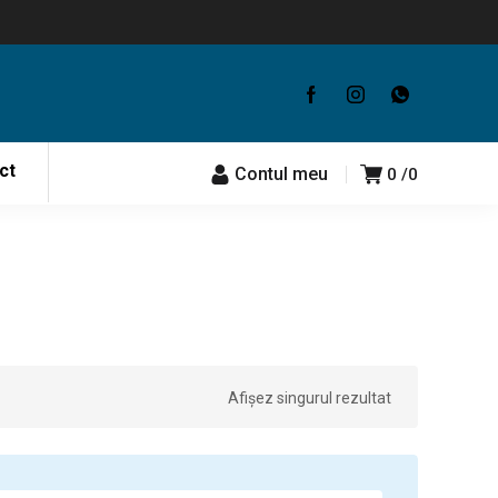
ct
Contul meu
0
0
Afișez singurul rezultat