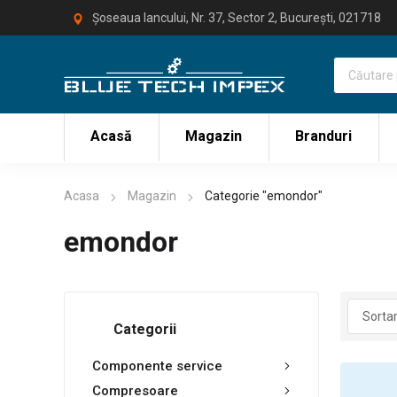
Șoseaua Iancului, Nr. 37, Sector 2, București, 021718
Acasă
Magazin
Branduri
Acasa
Magazin
Categorie "emondor"
emondor
Categorii
Componente service
Compresoare