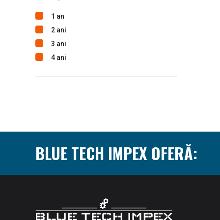
1 an
2 ani
3 ani
4 ani
BLUE TECH IMPEX OFERĂ: