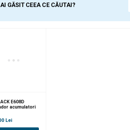
 AI GĂSIT CEEA CE CĂUTAI?
ACK E608D
dor acumulatori
 2000mm, Dmax
m, solo
00
Lei