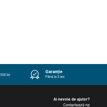
Garanție
500 lei
Până la 3 ani
Ai nevoie de ajutor?
Contactează-ne