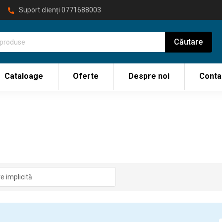
Suport clienți
0771688003
Cataloage
Oferte
Despre noi
Conta