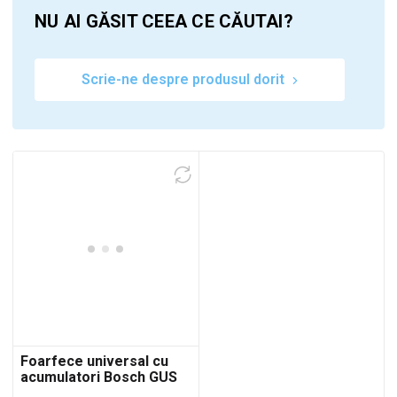
NU AI GĂSIT CEEA CE CĂUTAI?
Scrie-ne despre produsul dorit
0
Foarfece universal cu
acumulatori Bosch GUS
12V-300