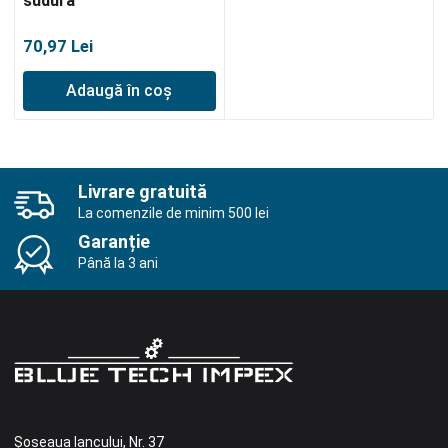
sudură
70,97
Lei
Adaugă în coș
Livrare gratuită
La comenzile de minim 500 lei
Garanție
Până la 3 ani
Șoseaua Iancului, Nr. 37