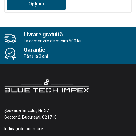
Opțiuni
prețuri:
2.170,00 lei
până
la
3.055,00 lei
Livrare gratuită
La comenzile de minim 500 lei
Garanție
Până la 3 ani
Șoseaua Iancului, Nr. 37
Sector 2, București, 021718
Indicații de orientare