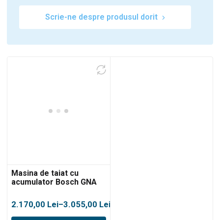
Scrie-ne despre produsul dorit
Masina de taiat cu
acumulator Bosch GNA
18V-16 E
Interval
2.170,00
Lei
–
3.055,00
Lei
de