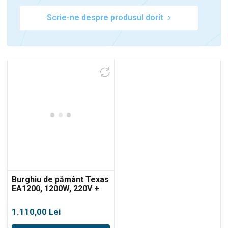
Scrie-ne despre produsul dorit
0
Burghiu de pământ Texas
EA1200, 1200W, 220V +
burghiu 150mm
1.110,00
Lei