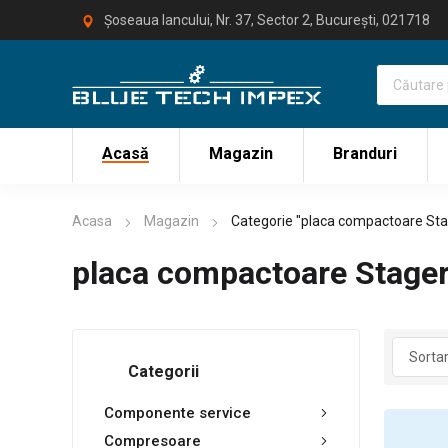
Șoseaua Iancului, Nr. 37, Sector 2, București, 021718
Acasă
Magazin
Branduri
Acasa
Magazin
Categorie "placa compactoare Sta
placa compactoare Stage
Categorii
Componente service
Compresoare