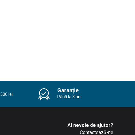
Garanție
500 lei
Până la 3 ani
Ai nevoie de ajutor?
Contactează-ne