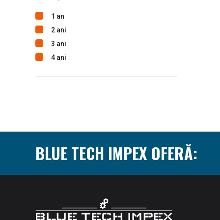
1 an
2 ani
3 ani
4 ani
BLUE TECH IMPEX OFERĂ: