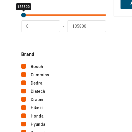
135800
0
lei
lei
-
Brand
Bosch
Cummins
Dedra
Diatech
Draper
Hikoki
Honda
Hyundai