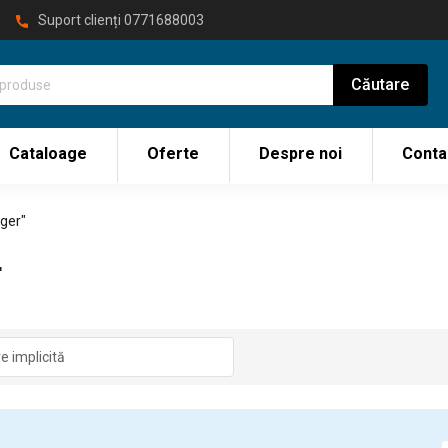
Suport clienți
0771688003
Cataloage
Oferte
Despre noi
Conta
ger"
r