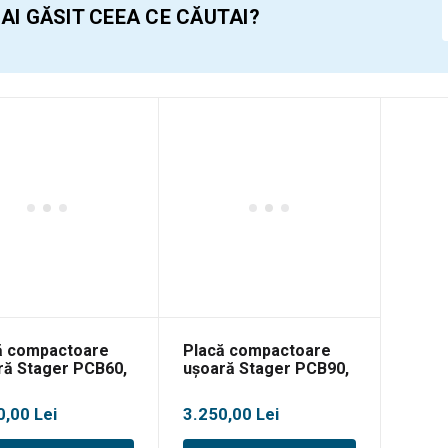
 AI GĂSIT CEEA CE CĂUTAI?
ă compactoare
Placă compactoare
ră Stager PCB60,
ușoară Stager PCB90,
ină
benzină
0,00
Lei
3.250,00
Lei