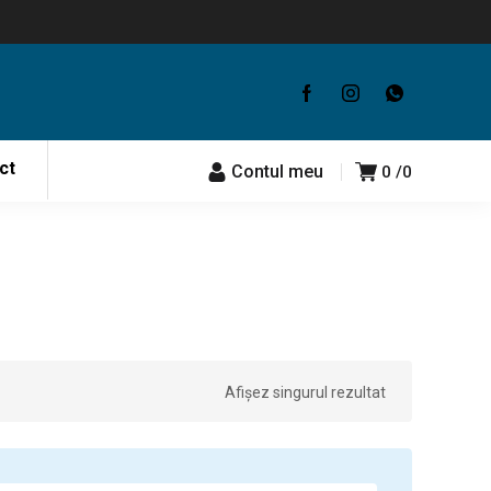
ct
Contul meu
0
0
Afișez singurul rezultat