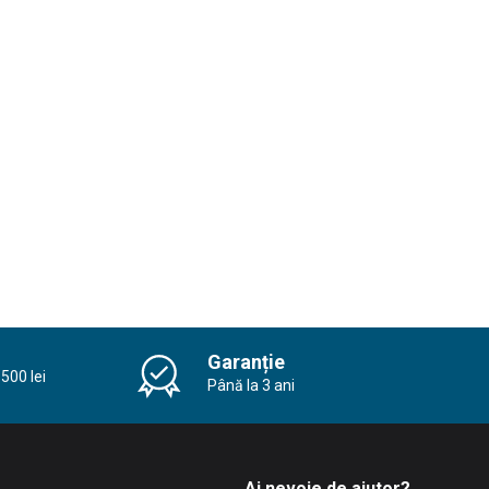
Garanție
500 lei
Până la 3 ani
Ai nevoie de ajutor?