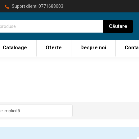
Suport clienți
0771688003
Cataloage
Oferte
Despre noi
Conta