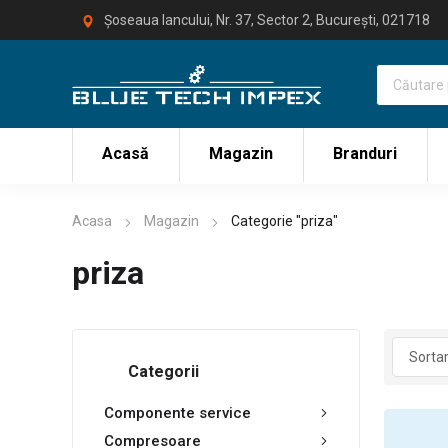
Șoseaua Iancului, Nr. 37, Sector 2, București, 021718
Acasă
Magazin
Branduri
Acasa
Magazin
Categorie "priza"
priza
Categorii
Componente service
Compresoare