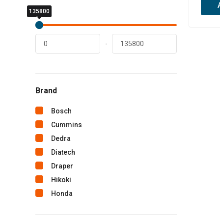
135800
0
lei
lei
-
Brand
Bosch
Cummins
Dedra
Diatech
Draper
Hikoki
Honda
Hyundai