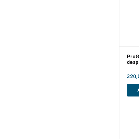
ProG
desp
pent
320,