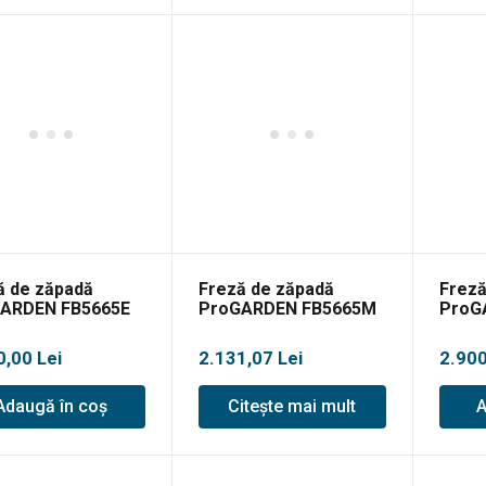
ă de zăpadă
Freză de zăpadă
Freză
ARDEN FB5665E
ProGARDEN FB5665M
ProG
0,00
Lei
2.131,07
Lei
2.90
Adaugă în coș
Citește mai mult
A