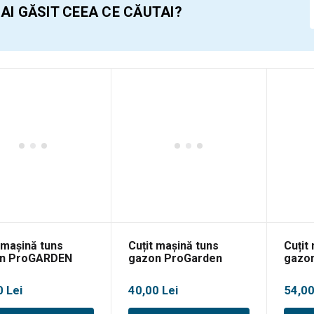
 AI GĂSIT CEEA CE CĂUTAI?
 mașină tuns
Cuțit mașină tuns
Cuțit
n ProGARDEN
gazon ProGarden
gazo
, T400I
S421V-A, S421-T6
S461V
T6
0
Lei
40,00
Lei
54,0