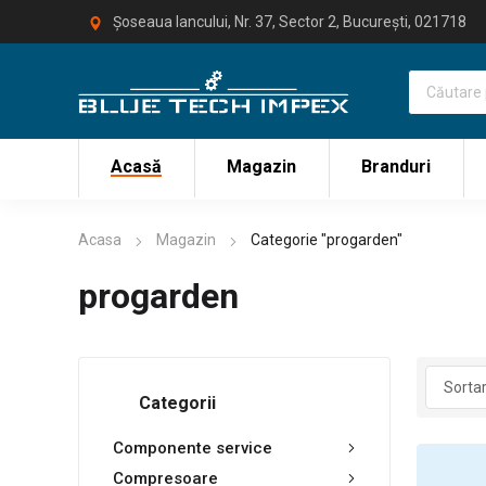
Șoseaua Iancului, Nr. 37, Sector 2, București, 021718
Acasă
Magazin
Branduri
Acasa
Magazin
Categorie "progarden"
progarden
Categorii
Componente service
Compresoare