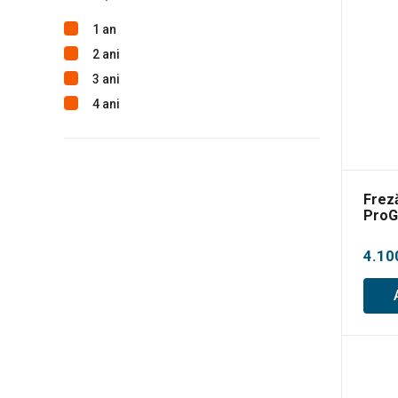
1 an
2 ani
3 ani
4 ani
Frez
ProG
4.10