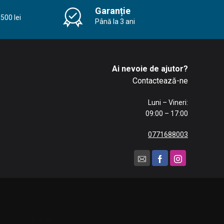
Garanție
500 lei
Până la 3 ani
Ai nevoie de ajutor?
Contactează-ne
Luni – Vineri:
09:00 – 17:00
0771688003