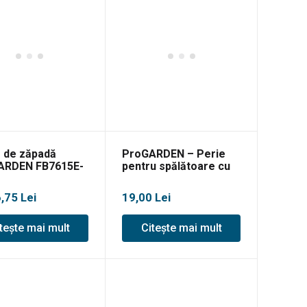
 de zăpadă
ProGARDEN – Perie
ARDEN FB7615E-
pentru spălătoare cu
presiune
6,75
Lei
19,00
Lei
tește mai mult
Citește mai mult