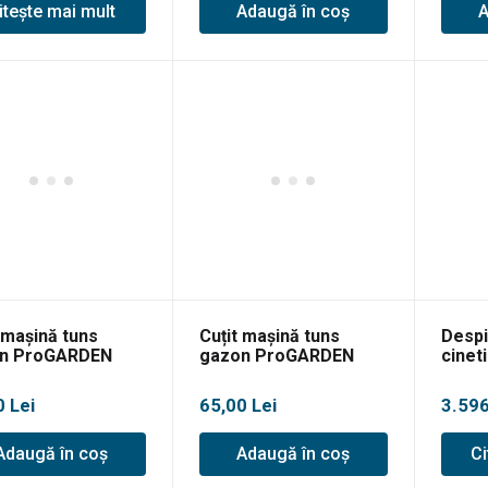
itește mai mult
Adaugă în coș
A
 mașină tuns
Cuțit mașină tuns
Despi
n ProGARDEN
gazon ProGARDEN
cinet
VHY-T6
S532VHY-W/T8
BT-EK
0
Lei
65,00
Lei
3.59
Adaugă în coș
Adaugă în coș
Ci