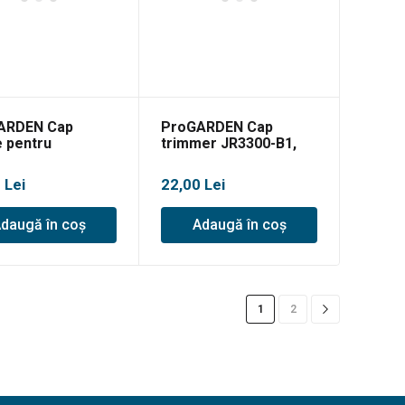
ARDEN Cap
ProGARDEN Cap
e pentru
trimmer JR3300-B1,
oase, nylon,
2.45m
m
0
Lei
22,00
Lei
daugă în coș
Adaugă în coș
1
2