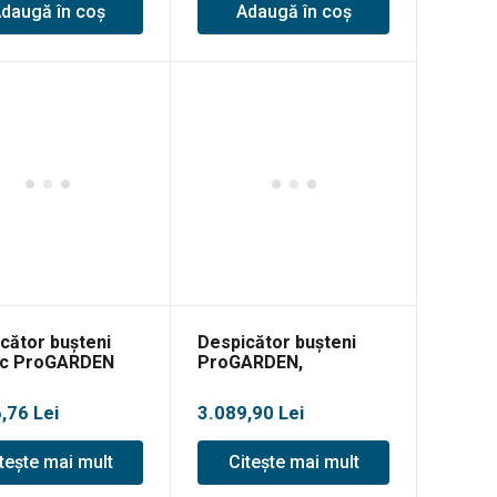
daugă în coș
Adaugă în coș
cător bușteni
Despicător bușteni
ic ProGARDEN
ProGARDEN,
8, 8T, 230V, 2kW
electrohidraulic 7
tone, 230V, 2.3kW
6,76
Lei
3.089,90
Lei
tește mai mult
Citește mai mult