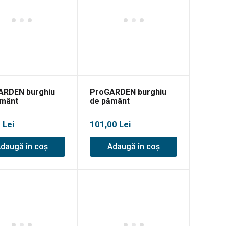
ARDEN burghiu
ProGARDEN burghiu
ământ
de pământ
800mm
200x800mm
0
Lei
101,00
Lei
daugă în coș
Adaugă în coș