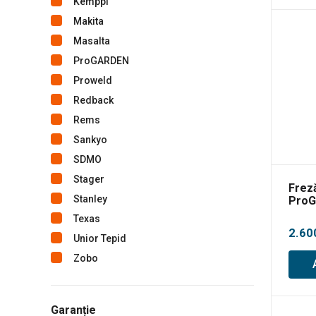
Kemppi
Makita
Masalta
ProGARDEN
Proweld
Redback
Rems
Sankyo
SDMO
Stager
Frez
Stanley
ProG
Texas
2.60
Unior Tepid
Zobo
Garanție