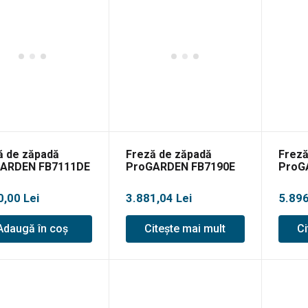
ă de zăpadă
Freză de zăpadă
Freză
ARDEN FB7111DE
ProGARDEN FB7190E
ProG
3S
0,00
Lei
3.881,04
Lei
5.89
Adaugă în coș
Citește mai mult
Ci