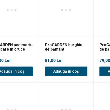
ARDEN accesoriu
ProGARDEN burghiu
ProG
icare în cruce
de pământ
de p
ru LS22T-1050
100x800mm
150x
00
Lei
81,00
Lei
79,0
Adaugă în coș
Adaugă în coș
A