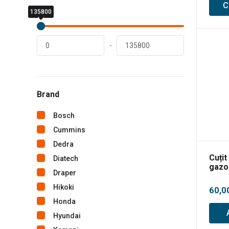
C
135800
0
lei
lei
-
Brand
Bosch
Cummins
Dedra
Cuțit
Diatech
gazo
Draper
S511
Hikoki
60,0
Honda
Hyundai