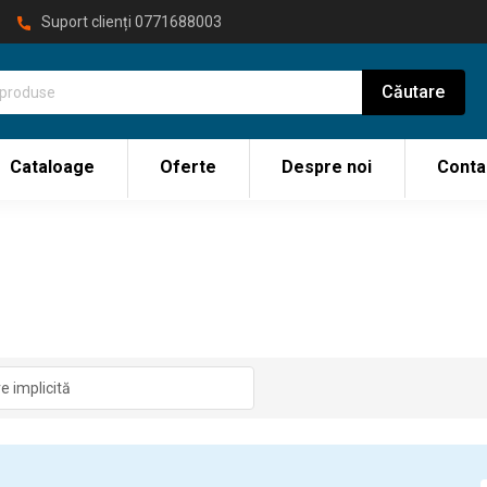
Suport clienți
0771688003
Cataloage
Oferte
Despre noi
Conta