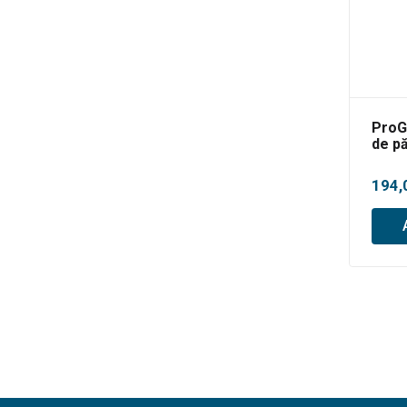
ProG
de p
300
194,