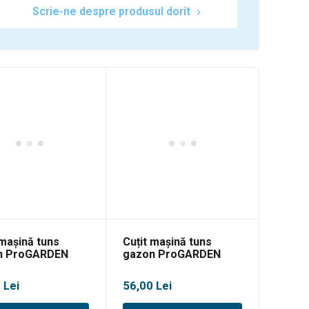
Scrie-ne despre produsul dorit
 mașină tuns
Cuțit mașină tuns
n ProGARDEN
gazon ProGARDEN
HY-T6, S461Y-
S463VHY-T
0
Lei
56,00
Lei