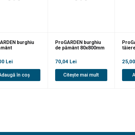
ARDEN burghiu
ProGARDEN burghiu
ProG
ământ
de pământ 80x800mm
tăier
x800mm
motoc
2.4m
00
Lei
70,04
Lei
25,0
Adaugă în coș
Citește mai mult
A