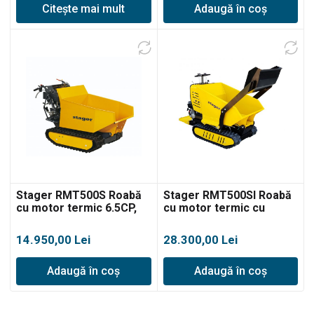
Citește mai mult
Adaugă în coș
Stager RMT500S Roabă
Stager RMT500SI Roabă
cu motor termic 6.5CP,
cu motor termic cu
500kg, șenile
încărcător frontal 9CP,
500kg, șenile
14.950,00
Lei
28.300,00
Lei
Adaugă în coș
Adaugă în coș