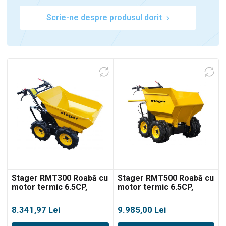
Scrie-ne despre produsul dorit
0
Stager RMT300 Roabă cu
Stager RMT500 Roabă cu
motor termic 6.5CP,
motor termic 6.5CP,
300kg, 4 roți
500kg, 6 roți
8.341,97
Lei
9.985,00
Lei