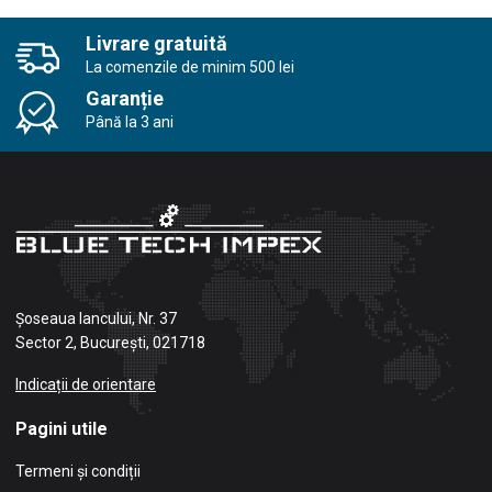
Livrare gratuită
La comenzile de minim 500 lei
Garanție
Până la 3 ani
Șoseaua Iancului, Nr. 37
Sector 2, București, 021718
Indicații de orientare
Pagini utile
Termeni și condiții