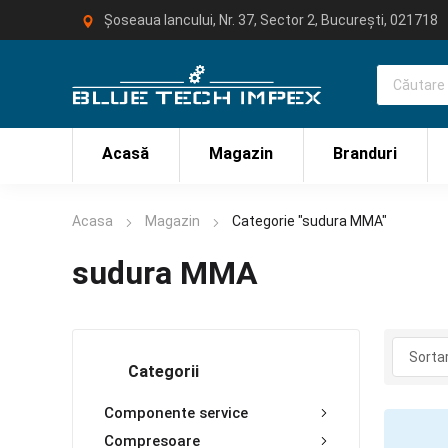
Șoseaua Iancului, Nr. 37, Sector 2, București, 021718
Acasă
Magazin
Branduri
Acasa
Magazin
Categorie "sudura MMA"
sudura MMA
Categorii
Componente service
Compresoare