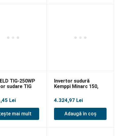
ELD TIG-250WP
Invertor sudură
tor sudare TIG
Kemppi Minarc 150,
MMA
4,45
Lei
4.324,97
Lei
tește mai mult
Adaugă în coș