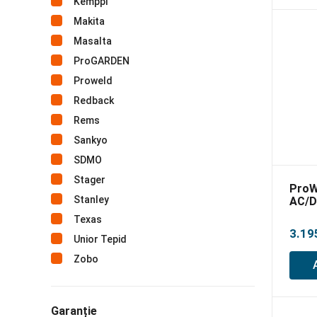
Kemppi
Makita
Masalta
ProGARDEN
Proweld
Redback
Rems
Sankyo
SDMO
Stager
ProW
Stanley
AC/D
prof
Texas
3.19
Unior Tepid
Zobo
Garanție