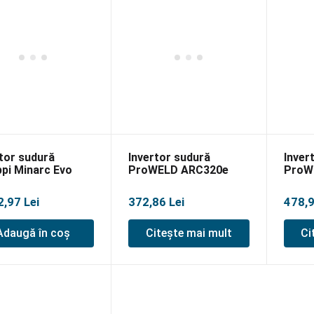
tor sudură
Invertor sudură
Inver
pi Minarc Evo
ProWELD ARC320e
ProW
 MMA
2,97
Lei
372,86
Lei
478,
Adaugă în coș
Citește mai mult
Ci