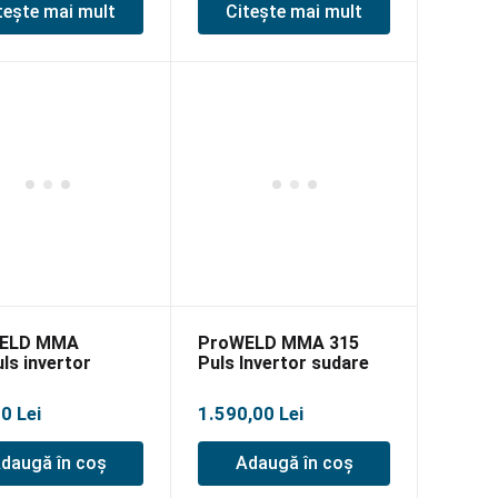
tește mai mult
Citește mai mult
ELD MMA
ProWELD MMA 315
ls invertor
Puls Invertor sudare
e, MMA/Lift TIG
MMA, Puls, LiftTIG
00
Lei
1.590,00
Lei
daugă în coș
Adaugă în coș