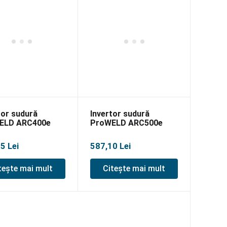
tor sudură
Invertor sudură
ELD ARC400e
ProWELD ARC500e
95
Lei
587,10
Lei
tește mai mult
Citește mai mult