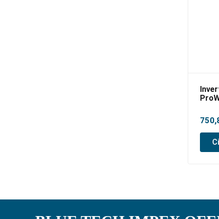
Inver
Pro
180D
750,
C