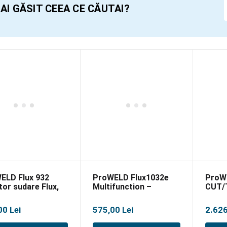
AI GĂSIT CEEA CE CĂUTAI?
ELD Flux 932
ProWELD Flux1032e
ProW
tor sudare Flux,
Multifunction –
CUT/
Invertor sudare FCAW,
MMA si TIG
00
Lei
575,00
Lei
2.62