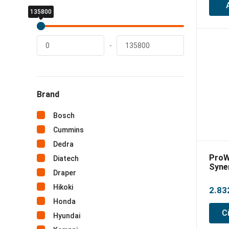
135800
0
lei
lei
-
Brand
Bosch
Cummins
Dedra
ProW
Diatech
Syner
Draper
suda
MIG/
Hikoki
2.83
LiftT
Honda
C
Hyundai