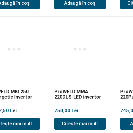
Adaugă în coș
Adaugă în coș
Ci
ELD MIG 250
ProWELD MMA
ProW
getic Invertor
220DLS-LED invertor
220Pu
re profesional
sudare, MMA/LiftTIG
sudar
MAG, MMA,
G4
G5
2,50
Lei
750,00
Lei
745,
IG
itește mai mult
Citește mai mult
A