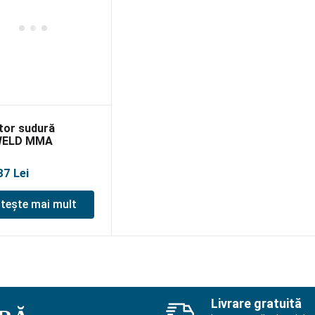
tor sudură
WELD MMA
LS, MMA/LiftTIG
87
Lei
itește mai mult
Livrare gratuită