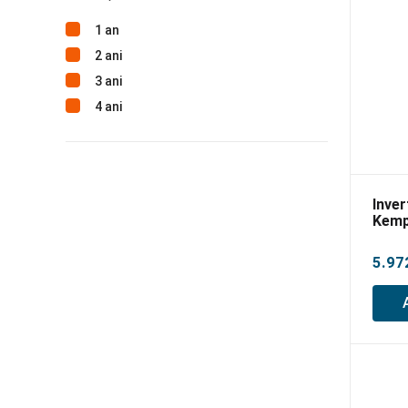
1 an
2 ani
3 ani
4 ani
Inver
Kemp
180,
5.97