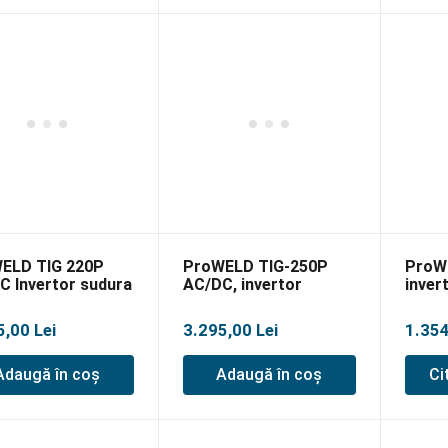
ELD TIG 220P
ProWELD TIG-250P
ProW
C Invertor sudura
AC/DC, invertor
inver
esional
sudare TIG
profesional
5,00
Lei
3.295,00
Lei
1.35
Adaugă în coș
Adaugă în coș
Ci