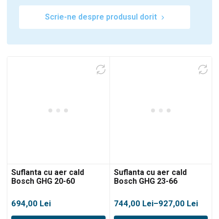
Scrie-ne despre produsul dorit
Suflanta cu aer cald
Suflanta cu aer cald
Bosch GHG 20-60
Bosch GHG 23-66
Interval
694,00
Lei
744,00
Lei
–
927,00
Lei
de