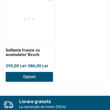
la
la
853,00 lei
1.171,00 lei
Suflanta frunze cu
acumulator Bosch
UniversalLeafBlower
18V-130
Interval
293,00
Lei
–
586,00
Lei
de
Opțiuni
prețuri:
293,00 lei
până
la
586,00 lei
Livrare gratuită
La comenzile de minim 500 lei