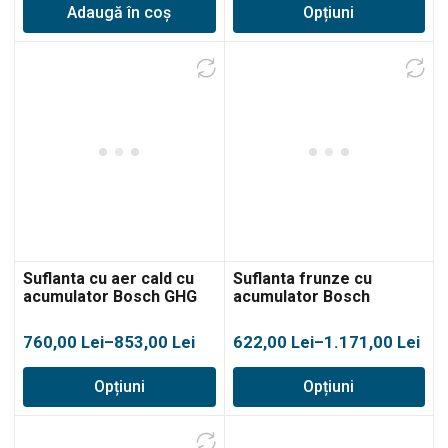
Adaugă în coș
Opțiuni
prețuri:
744,00 lei
până
la
927,00 lei
Suflanta cu aer cald cu
Suflanta frunze cu
acumulator Bosch GHG
acumulator Bosch
18V-50
Advanced 36V-750
Interval
Interval
760,00
Lei
–
853,00
Lei
622,00
Lei
–
1.171,00
Lei
de
de
Opțiuni
Opțiuni
prețuri:
prețuri:
760,00 lei
622,00 lei
până
până