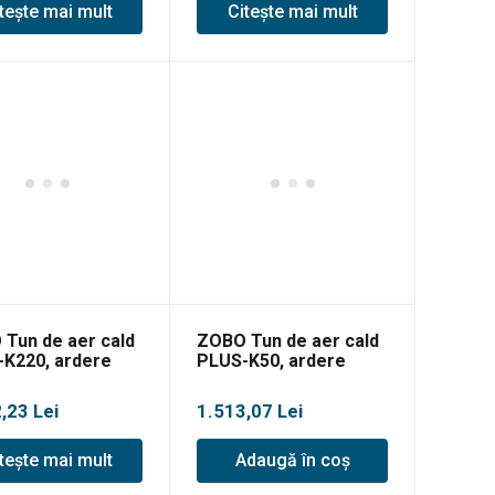
tește mai mult
Citește mai mult
Tun de aer cald
ZOBO Tun de aer cald
K220, ardere
PLUS-K50, ardere
ta, 65kW
directa, 15kW
2,23
Lei
1.513,07
Lei
tește mai mult
Adaugă în coș