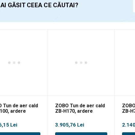
 AI GĂSIT CEEA CE CĂUTAI?
 Tun de aer cald
ZOBO Tun de aer cald
ZOBO 
100, ardere
ZB-H170, ardere
ZB-H7
ecta, 30kW
indirecta, 50kW
indir
6,15
Lei
3.905,76
Lei
2.14