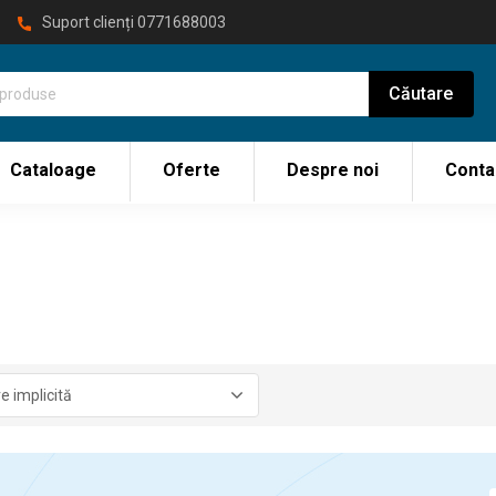
Suport clienți
0771688003
Cataloage
Oferte
Despre noi
Conta