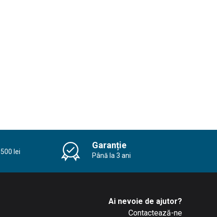
Garanție
500 lei
Până la 3 ani
Ai nevoie de ajutor?
Contactează-ne