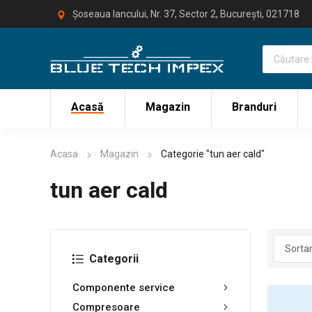
Șoseaua Iancului, Nr. 37, Sector 2, București, 021718
Acasă
Magazin
Branduri
Acasa
Magazin
Categorie "tun aer cald"
tun aer cald
Categorii
Componente service
Compresoare