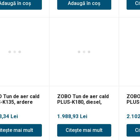
Adaugă în coș
Adaugă în coș
Ci
 Tun de aer cald
ZOBO Tun de aer cald
ZOBO 
-K135, ardere
PLUS-K180, diesel,
PLUS-
cta, 40kW
55kW
direc
8,34
Lei
1.988,93
Lei
2.10
itește mai mult
Citește mai mult
Ci