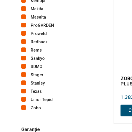
Kemppi
Makita
Masalta
ProGARDEN
Proweld
Redback
Rems
Sankyo
SDMO
Stager
ZOBO
Stanley
PLUS
dire
Texas
1.38
Unior Tepid
Zobo
C
Garanție