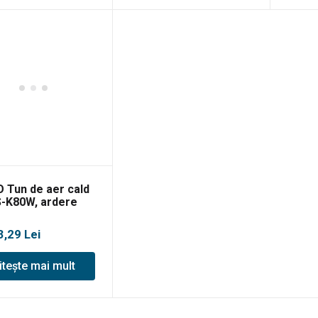
 Tun de aer cald
-K80W, ardere
cta, 20kW
3,29
Lei
itește mai mult