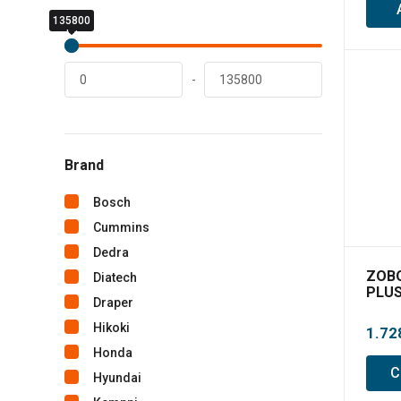
135800
0
lei
lei
-
Brand
Bosch
Cummins
Dedra
ZOBO
Diatech
PLUS
Draper
dire
Hikoki
1.72
Honda
C
Hyundai