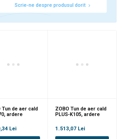
Scrie-ne despre produsul dorit
Tun de aer cald
ZOBO Tun de aer cald
0, ardere
PLUS-K105, ardere
ecta, 18kW
directa, 30kW
0,34
Lei
1.513,07
Lei