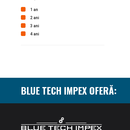
1 an
2 ani
3 ani
4 ani
BLUE TECH IMPEX OFERĂ: