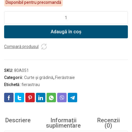
Disponibil pentru precomandă
Cantitate
DEDRA
Fierăstrău
Adaugă în coș
de
grădină
pentru
Compară produsul
ramuri,
525mm
SKU:
80A051
Categorii:
Curte și grădină
,
Fierăstraie
Etichetă:
fierastrau
Descriere
Informații
Recenzii
suplimentare
(0)