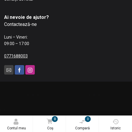
Ai nevoie de ajutor?
Contactează-ne
Luni – Vineri:
09:00 – 17:00
0771688003
0
0
© 2025 Blue Tech Impex SRL. Toate drepturile rezervate.
Contul meu
Coș
Compară
Istoric