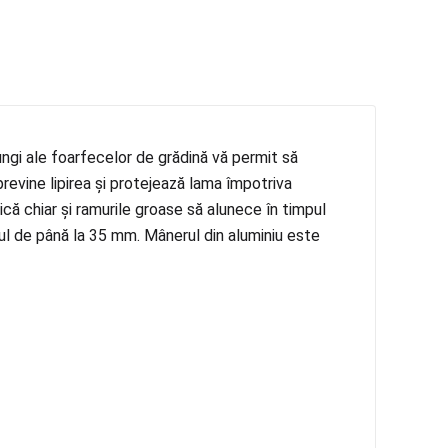
ungi ale foarfecelor de grădină vă permit să
previne lipirea și protejează lama împotriva
ică chiar și ramurile groase să alunece în timpul
rul de până la 35 mm. Mânerul din aluminiu este