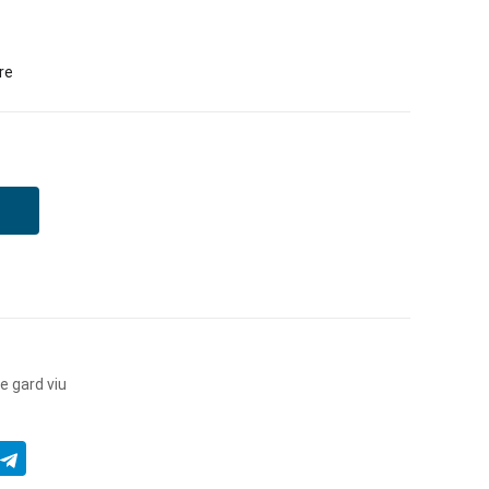
re
e gard viu