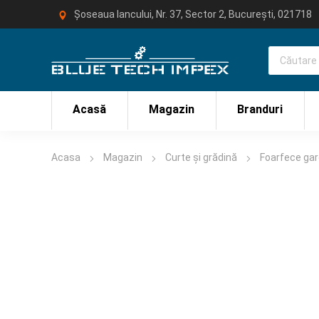
Șoseaua Iancului, Nr. 37, Sector 2, București, 021718
Acasă
Magazin
Branduri
Acasa
Magazin
Curte și grădină
Foarfece gar