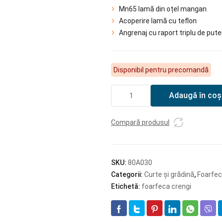
Mn65 lamă din oțel mangan
Acoperire lamă cu teflon
Angrenaj cu raport triplu de pute
Disponibil pentru precomandă
Cantitate
Adaugă în coș
DEDRA
Foarfecă
nicovală
Compară produsul
pentru
crengi,
cu
SKU:
80A030
transmisie
Categorii:
Curte și grădină
,
Foarfec
Etichetă:
foarfeca crengi