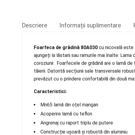
Descriere
Informații suplimentare
Foarfeca de grădină 80A030
cu nicovală este 
ajungeți la lăstarii sau ramurile mai înalte. Lam
coroziunii . Foarfecele de grădină are o lamă de 
tăierii. Datorită secțiunii sale transversale rob
prevăzut cu o prindere confortabilă din două mat
Caracteristici:
Mn65 lamă din oțel mangan
Acoperire lamă cu teflon
Angrenaj cu raport triplu de putere
Construcție ușoară și robustă din aluminiu