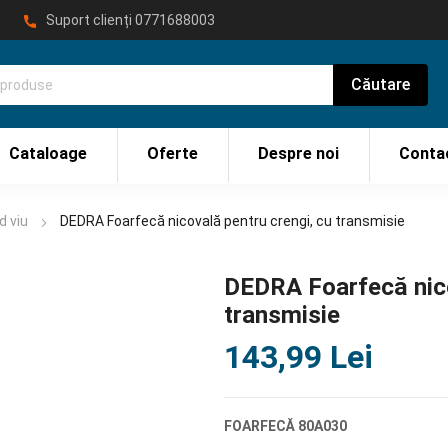
Suport clienți
0771688003
Cataloage
Oferte
Despre noi
Conta
d viu
DEDRA Foarfecă nicovală pentru crengi, cu transmisie
DEDRA Foarfecă nico
transmisie
143,99
Lei
FOARFECĂ 80A030