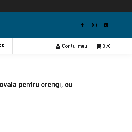
ct
Contul meu
0
0
vală pentru crengi, cu