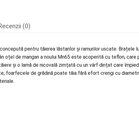
Recenzii (0)
concepută pentru tăierea lăstarilor și ramurilor uscate. Brațele l
a din oțel de mangan a noului Mn65 este acoperită cu teflon, care 
tăiere și o lamă de nicovală zimțată cu un vârf dințat care împied
uste, foarfecele de grădină poate tăia fără efort crengi cu diamet
eriale.