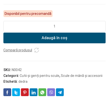
Disponibil pentru precomandă
Cantitate
DEDRA
Geantă
Adaugă în coș
pentru
scule
Big
Compară produsul
Box
SKU:
N0042
Categorii:
Cutii și genți pentru scule
,
Scule de mână și accesorii
Etichetă:
dedra