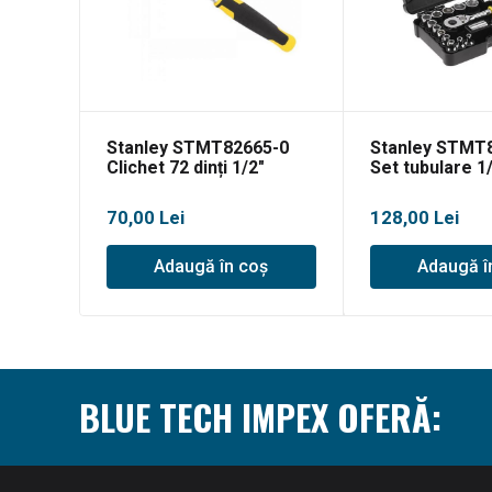
Stanley STMT82665-0
Stanley STMT
Clichet 72 dinți 1/2″
Set tubulare 1
70,00
Lei
128,00
Lei
Adaugă în coș
Adaugă î
BLUE TECH IMPEX OFERĂ: