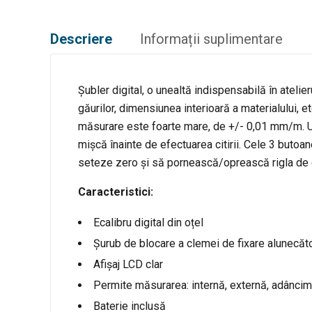
Descriere
Informații suplimentare
Șubler digital, o unealtă indispensabilă în atelier
găurilor, dimensiunea interioară a materialului, et
măsurare este foarte mare, de +/- 0,01 mm/m. Un
mișcă înainte de efectuarea citirii. Cele 3 butoa
seteze zero și să pornească/oprească rigla de c
Caracteristici:
Ecalibru digital din oțel
Șurub de blocare a clemei de fixare alunecăt
Afișaj LCD clar
Permite măsurarea: internă, externă, adâncim
Baterie inclusă