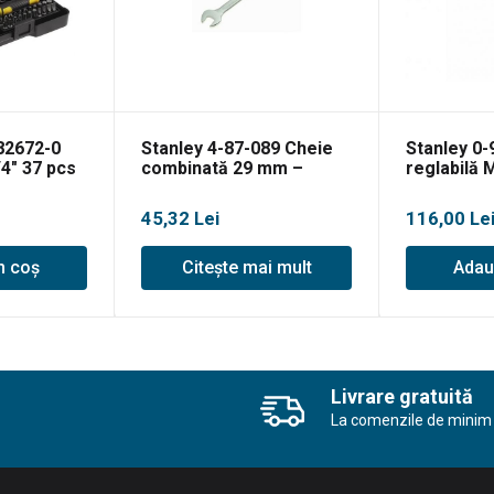
82672-0
Stanley 4-87-089 Cheie
Stanley 0-
/4″ 37 pcs
combinată 29 mm –
reglabilă 
blister
300mm
45,32
Lei
116,00
Le
n coș
Citește mai mult
Adau
Livrare gratuită
La comenzile de minim 