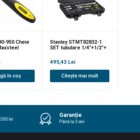
90-950 Cheie
Stanley STMT82832-1
Maxsteel
SET tubulare 1/4″+1/2″+
chei – 41 piese
i
495,43
Lei
gă în coș
Citește mai mult
Garanție
500 lei
Până la 3 ani