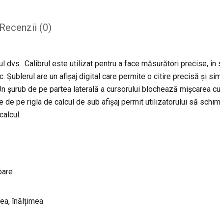
Recenzii (0)
ul dvs.. Calibrul este utilizat pentru a face măsurători precise, în
c. Șublerul are un afișaj digital care permite o citire precisă și s
 șurub de pe partea laterală a cursorului blochează mișcarea cu
ne de pe rigla de calcul de sub afișaj permit utilizatorului să sch
alcul.
oare
ea, înălțimea