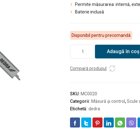
Permite măsurarea: internă, ext
Baterie inclusă
Disponibil pentru precomandă
Cantitate
Adaugă în coș
DEDRA
Șubler
digital
Compară produsul
SKU:
MC0020
Categorii:
Măsură și control
,
Scule 
Etichetă:
dedra