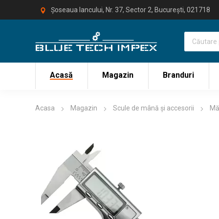
Șoseaua Iancului, Nr. 37, Sector 2, București, 021718
Acasă
Magazin
Branduri
Acasa
Magazin
Scule de mână și accesorii
Mă