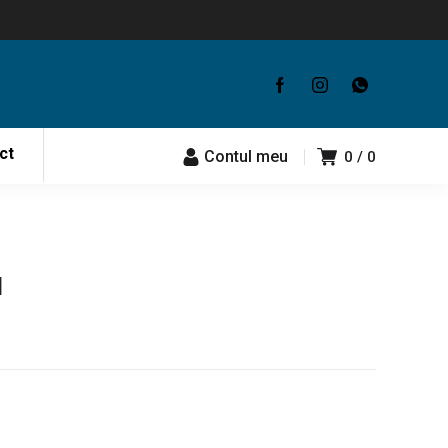
ct
Contul meu
0
0
l