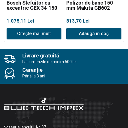
Bosch Slefuitor cu
Polizor de banc 150
excentric GEX 34-150
mm Makita GB602
1.075,11
Lei
813,70
Lei
Citește mai mult
Adaugă în coș
Livrare gratuită
La comenzile de minim 500 lei
Garanție
Până la 3 ani
Șoseaua Iancului, Nr. 37