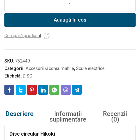
Cantitate
Disc
circular
Adaugă în coș
Hikoki
TCT
216X30
Compară produsul
Z60
TCG
SKU:
752449
Categorii:
Accesorii și consumabile
,
Scule electrice
Etichetă:
DISC
Descriere
Informații
Recenzii
suplimentare
(0)
Disc circular Hikoki