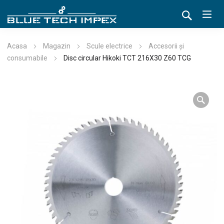
Acasa
Magazin
Scule electrice
Accesorii și
consumabile
Disc circular Hikoki TCT 216X30 Z60 TCG