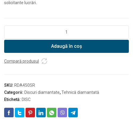
solicitante lucrări.
Cantitate
Disc
diamantat
Adaugă în coș
ROAD
STAR
ASFALT
Compară produsul
450
SKU:
RDA450SR
Categorii:
Discuri diamantate
,
Tehnică diamantată
Etichetă:
DISC