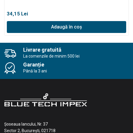
34,15
Lei
Adaugă în coș
Livrare gratuită
La comenzile de minim 500 lei
Garanție
Până la 3 ani
Șoseaua Iancului, Nr. 37
Sector 2, București, 021718