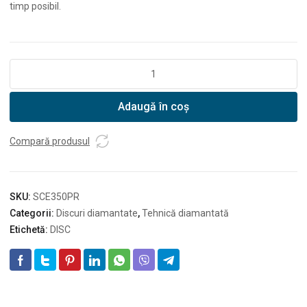
timp posibil.
Cantitate
Disc
diamantat
Adaugă în coș
SPECIAL
CERAMICĂ
350
Compară produsul
SKU:
SCE350PR
Categorii:
Discuri diamantate
,
Tehnică diamantată
Etichetă:
DISC