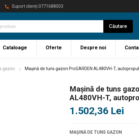
Suport clienți
0771688003
Cataloage
Oferte
Despre noi
Conta
ns gazon
Mașină de tuns gazon ProGARDEN AL480VH-T, autopropul
Mașină de tuns ga
AL480VH-T, autopro
1.502,36
Lei
MAȘINĂ DE TUNS GAZON