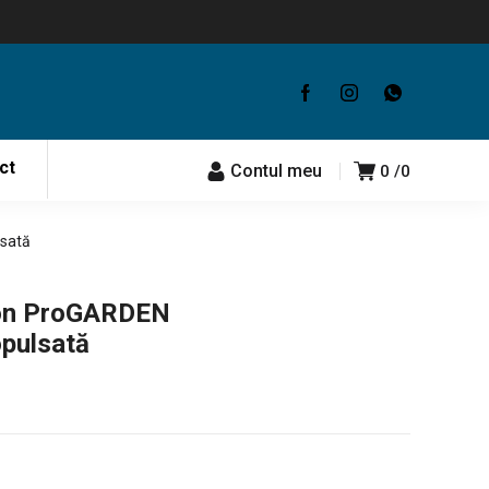
ct
Contul meu
0
0
sată
zon ProGARDEN
pulsată