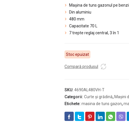
Mașina de tuns gazonul pe ben
Din aluminiu
480 mm
Capacitate 70 L
7 trepte reglaj central, 3 în 1
Stoc epuizat
Compară produsul
SKU:
4690AL480VH-T
Categorii:
Curte și grădină
,
Mașini 
Etichete:
masina de tuns gazon
,
ma