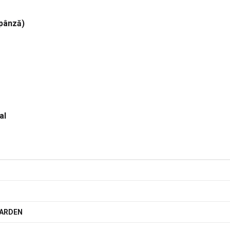
 pânză)
al
ARDEN