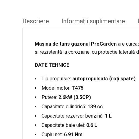
Descriere
Informații suplimentare
Mașina de tuns gazonul ProGarden
are carcas
și rezistentă la coroziune, cu protecție laterală d
DATE TEHNICE
Tip propulsie:
autopropulsată (roți spate)
Model motor:
T475
Putere:
2.6kW (3.5CP)
Capacitate cilindrică:
139 cc
Capacitate rezervor benzină:
1 L
Capacitate baie ulei:
0.6 L
Cuplu net:
6.91 Nm