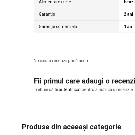
Alimentare curte
benz
Garanție
2 ani
Garanție comercială
1 an
Nu există recenzii până acum.
Fii primul care adaugi o rece
Trebuie să fii
autentificat
pentru a publica o recenzie.
Produse din aceeași categorie