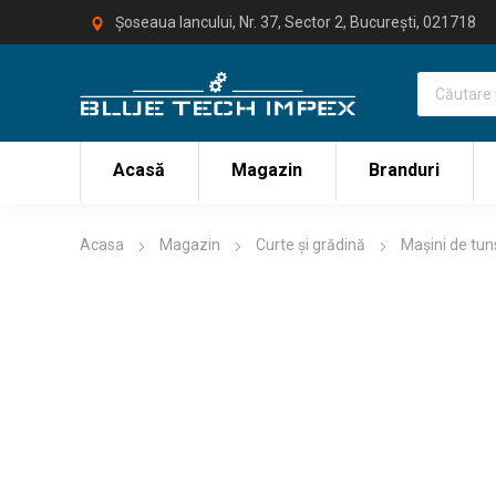
Șoseaua Iancului, Nr. 37, Sector 2, București, 021718
Acasă
Magazin
Branduri
Acasa
Magazin
Curte și grădină
Mașini de tu