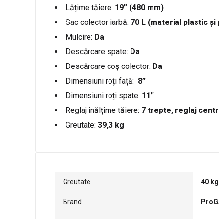
Lățime tăiere:
19” (480 mm)
Sac colector iarbă:
70 L (material plastic și
Mulcire:
Da
Descărcare spate:
Da
Descărcare coș colector:
Da
Dimensiuni roți față:
8”
Dimensiuni roți spate:
11”
Reglaj înălțime tăiere:
7 trepte, reglaj centr
Greutate:
39,3 kg
Greutate
40 kg
Brand
ProG