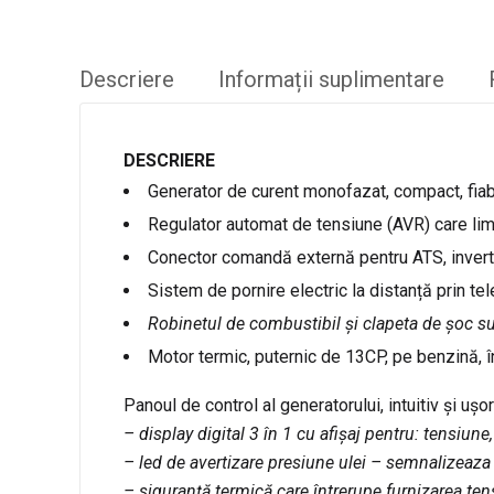
Descriere
Informații suplimentare
DESCRIERE
Generator de curent monofazat, compact, fiabil,
Regulator automat de tensiune (AVR) care limit
Conector comandă externă pentru ATS, invert
Sistem de pornire electric la distanță prin t
Robinetul de combustibil și clapeta de șoc sun
Motor termic, puternic de 13CP, pe benzină, î
Panoul de control al generatorului, intuitiv și ușo
– display digital 3 în 1 cu afișaj pentru: tensiune
– led de avertizare presiune ulei – semnalizeaza 
– siguranță termică care întrerupe furnizarea ten