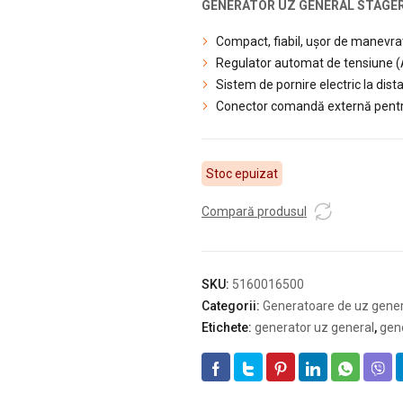
GENERATOR UZ GENERAL STAGE
Compact, fiabil, ușor de manevrat 
Regulator automat de tensiune 
Sistem de pornire electric la dis
Conector comandă externă pentru
Stoc epuizat
Compară produsul
SKU:
5160016500
Categorii:
Generatoare de uz gener
Etichete:
generator uz general
,
gen