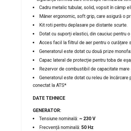
Cadru metalic tubular, solid, vopsit în câmp e
Mâner ergonomic, soft grip, care asigură o pr
Kit roti pentru deplasare pe distante scurte.
Dotat cu suporți elastici, din cauciuc pentru o 
Acces facil la filtrul de aer pentru o curățare 
Generatorul este dotat cu două prize monofaz
Capac lateral de protecție pentru toba de eș
Rezervor de combustibil de capacitate mare cu
Generatorul este dotat cu releu de încărcare
conectat la ATS*
DATE TEHNICE
GENERATOR:
Tensiune nominală:
~ 230 V
Frecvență nominală:
50 Hz