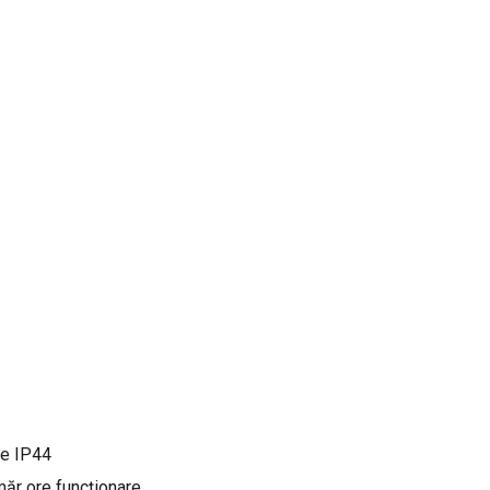
ie IP44
umăr ore funcționare