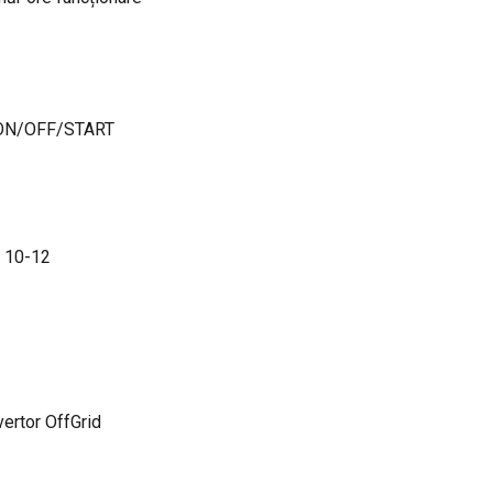
ie ON/OFF/START
e 10-12
ertor OffGrid