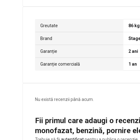
Greutate
86 kg
Brand
Stag
Garanție
2 ani
Garanție comercială
1 an
Nu există recenzii până acum.
Fii primul care adaugi o rece
monofazat, benzină, pornire el
Trebuie să fii
autentificat
pentru a publica o recenzie.