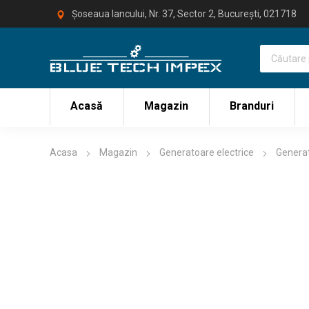
Șoseaua Iancului, Nr. 37, Sector 2, București, 021718
Acasă
Magazin
Branduri
Acasa
Magazin
Generatoare electrice
Generat