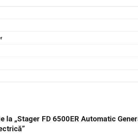
er
nzie la „Stager FD 6500ER Automatic Gene
ectrică”