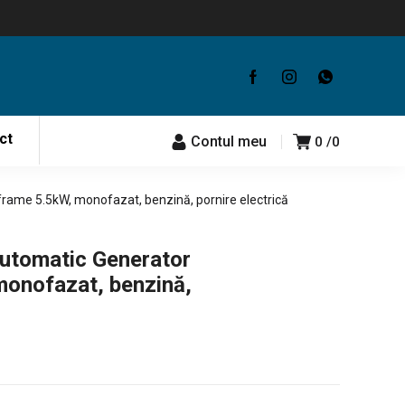
ct
Contul meu
0
0
ame 5.5kW, monofazat, benzină, pornire electrică
utomatic Generator
onofazat, benzină,