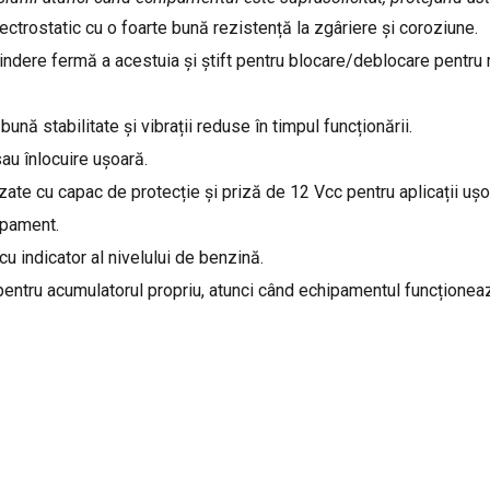
lectrostatic cu o foarte bună rezistență la zgâriere și coroziune.
indere fermă a acestuia și știft pentru blocare/deblocare pentru
bună stabilitate și vibrații reduse în timpul funcționării.
sau înlocuire ușoară.
ate cu capac de protecție și priză de 12 Vcc pentru aplicații uș
apament.
 indicator al nivelului de benzină.
 pentru acumulatorul propriu, atunci când echipamentul funcționea