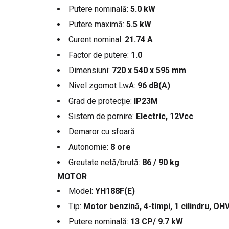
Putere nominală:
5.0 kW
Putere maximă:
5.5 kW
Curent nominal:
21.74 A
Factor de putere:
1.0
Dimensiuni:
720 x 540 x 595 mm
Nivel zgomot LwA:
96 dB(A)
Grad de protecție:
IP23M
Sistem de pornire:
Electric, 12Vcc
Demaror cu sfoară
Autonomie:
8 ore
Greutate netă/brută:
86 / 90 kg
MOTOR
Model:
YH188F(E)
Tip:
Motor benzină, 4-timpi, 1 cilindru, OHV
Putere nominală:
13 CP/ 9.7 kW