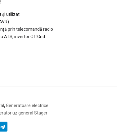
R
și utilizat
(AVR)
tanță prin telecomandă radio
 ATS, invertor OffGrid
al
,
Generatoare electrice
erator uz general Stager