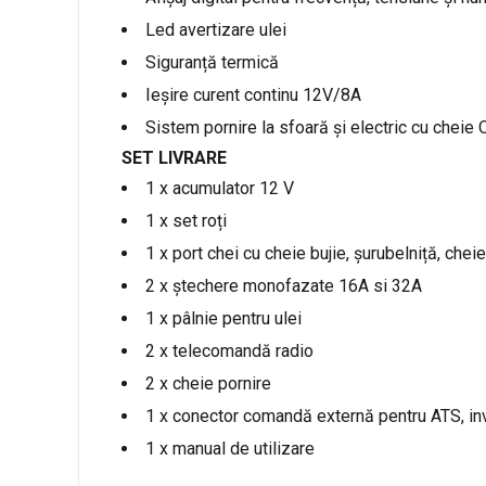
Led avertizare ulei
Siguranță termică
Ieșire curent continu 12V/8A
Sistem pornire la sfoară și electric cu che
SET LIVRARE
1 x acumulator 12 V
1 x set roți
1 x port chei cu cheie bujie, șurubelniță, chei
2 x ștechere monofazate 16A si 32A
1 x pâlnie pentru ulei
2 x telecomandă radio
2 x cheie pornire
1 x conector comandă externă pentru ATS, inv
1 x manual de utilizare