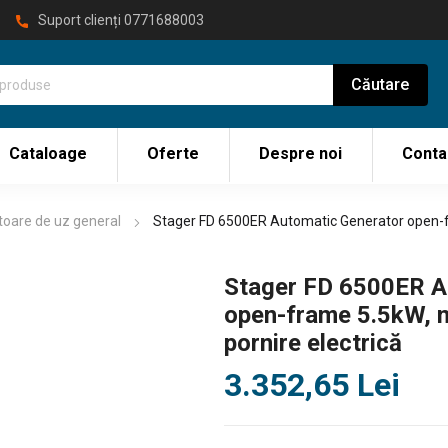
Suport clienți
0771688003
Cataloage
Oferte
Despre noi
Conta
oare de uz general
Stager FD 6500ER Automatic Generator open-fr
Stager FD 6500ER A
open-frame 5.5kW, m
pornire electrică
3.352,65
Lei