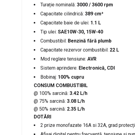
Turație nominală:
3000 / 3600 rpm
Capacitate cilindrică:
389 cm³
Capacitate baie de ulei:
1.1 L
Tip ulei:
SAE10W-30, 15W-40
Combustibil:
Benzină fără plumb
Capacitate rezervor combustibil:
22 L
Mod reglare tensiune:
AVR
Sistem aprindere:
Electronică, CDI
Bobinaj:
100% cupru
CONSUM COMBUSTIBIL
@ 100% sarcină:
3.42 L/h
@ 75% sarcină:
3.08 L/h
@ 50% sarcină:
2.35 L/h
DOTĂRI
2 prize monofazate 16A si 32A, grad protecț
Afișaj digital pentru frecvență, tensiune și n