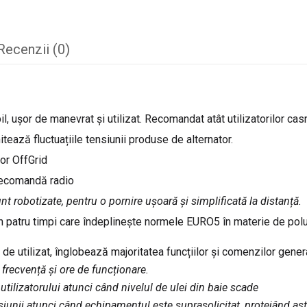
Recenzii (0)
 ușor de manevrat și utilizat. Recomandat atât utilizatorilor casnic
ează fluctuațiile tensiunii produse de alternator.
or OffGrid
elecomandă radio
t robotizate, pentru o pornire ușoară și simplificată la distanță.
n patru timpi care îndeplinește normele EURO5 în materie de polu
r de utilizat, înglobează majoritatea funcțiilor și comenzilor genera
, frecvență și ore de funcționare.
utilizatorului atunci când nivelul de ulei din baie scade
siunii atunci când echipamentul este suprasolicitat, protejând as