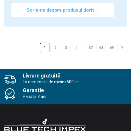
Scrie-ne despre produsul dorit
…
1
2
3
4
67
68
69
Livrare gratuită
La comenzile de minim 500 lei
Garanție
Până la 3 ani