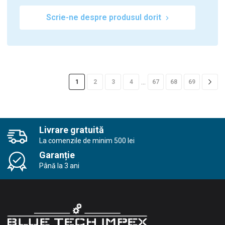
Scrie-ne despre produsul dorit
…
1
2
3
4
67
68
69
Livrare gratuită
La comenzile de minim 500 lei
Garanție
Până la 3 ani