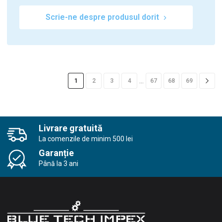
Scrie-ne despre produsul dorit
…
1
2
3
4
67
68
69
Livrare gratuită
La comenzile de minim 500 lei
Garanție
Până la 3 ani