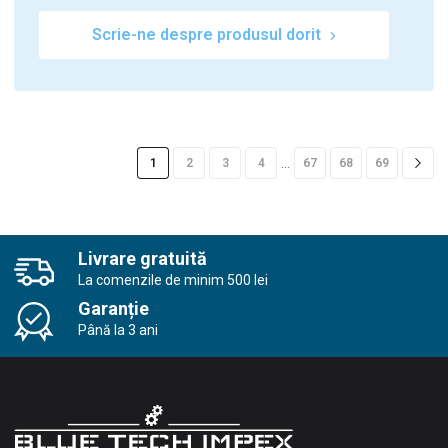
Scrie-ne despre produsul dorit
…
1
2
3
4
67
68
69
Livrare gratuită
La comenzile de minim 500 lei
Garanție
Până la 3 ani