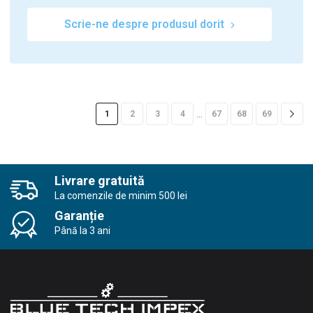
Scrie-ne despre produsul dorit
…
1
2
3
4
67
68
69
Livrare gratuită
La comenzile de minim 500 lei
Garanție
Până la 3 ani