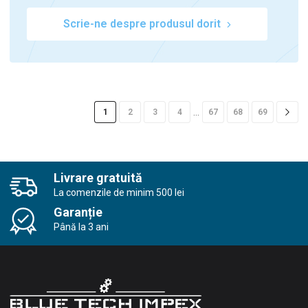
Scrie-ne despre produsul dorit
…
1
2
3
4
67
68
69
Livrare gratuită
La comenzile de minim 500 lei
Garanție
0
Până la 3 ani