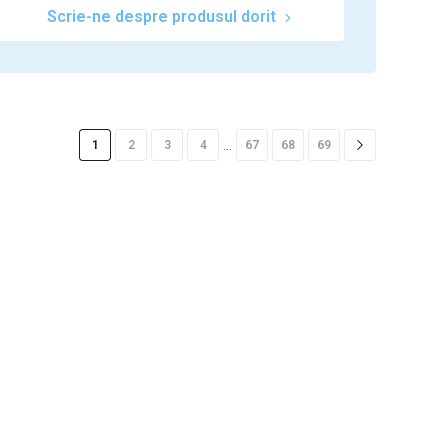
Scrie-ne despre produsul dorit
…
1
2
3
4
67
68
69