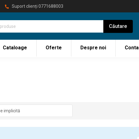
Suport clienți
0771688003
Cataloage
Oferte
Despre noi
Conta