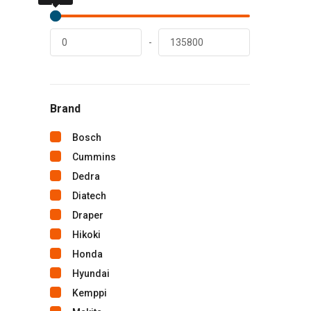
lei
lei
-
Brand
Bosch
Cummins
Dedra
Diatech
Draper
Hikoki
Honda
Hyundai
Kemppi