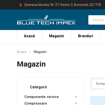
Șoseaua Iancului, Nr. 37, Sector 2, București, 021718
Acasă
Magazin
Branduri
Acasa
Magazin
Magazin
Categorii
Componente service
Compresoare