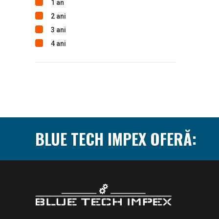
1 an
2 ani
3 ani
4 ani
BLUE TECH IMPEX OFERĂ: