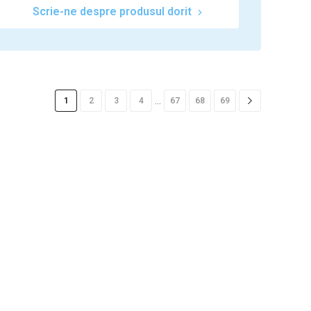
Scrie-ne despre produsul dorit
…
1
2
3
4
67
68
69