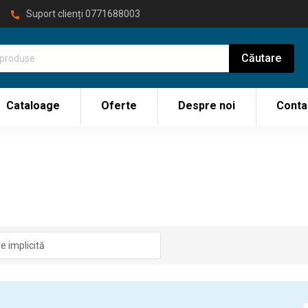
Suport clienți
0771688003
Cataloage
Oferte
Despre noi
Conta