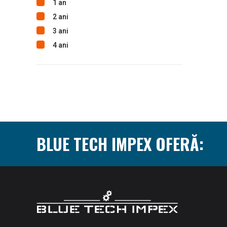
1 an
2 ani
3 ani
4 ani
BLUE TECH IMPEX OFERĂ: