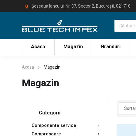
Șoseaua Iancului, Nr. 37, Sector 2, București, 021718
Acasă
Magazin
Branduri
Acasa
Magazin
Magazin
Categorii
Componente service
Compresoare