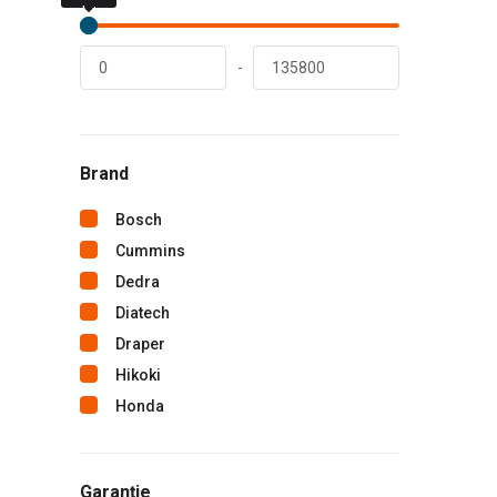
lei
lei
-
Brand
Bosch
Cummins
Dedra
Diatech
Draper
Hikoki
Honda
Hyundai
Kemppi
Garanție