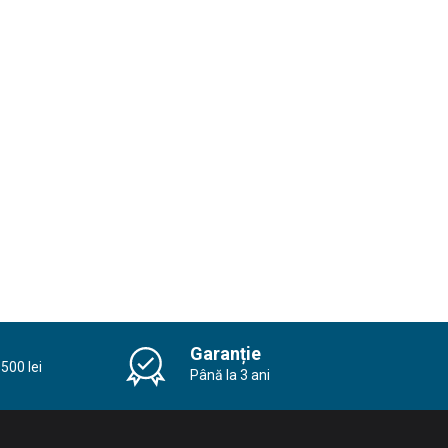
Garanție
500 lei
Până la 3 ani