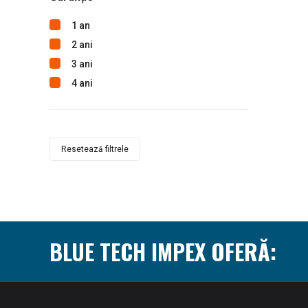
Makita
Masalta
1 an
ProGARDEN
2 ani
Proweld
3 ani
Redback
4 ani
Rems
Sankyo
SDMO
Resetează filtrele
Stager
Stanley
Texas
Unior Tepid
Zobo
BLUE TECH IMPEX OFERĂ: