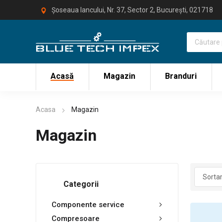
Șoseaua Iancului, Nr. 37, Sector 2, București, 021718
Acasă
Magazin
Branduri
Acasa
Magazin
Magazin
Categorii
Componente service
Compresoare