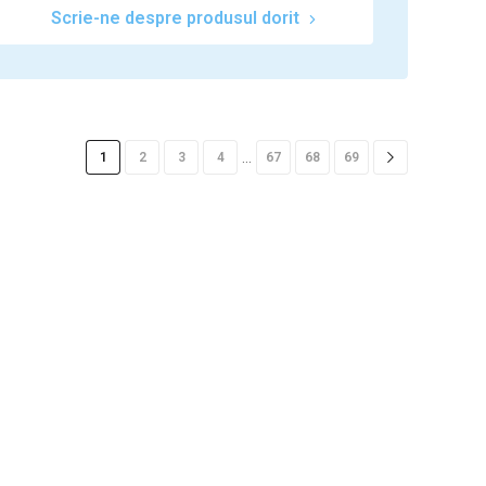
Scrie-ne despre produsul dorit
…
1
2
3
4
67
68
69