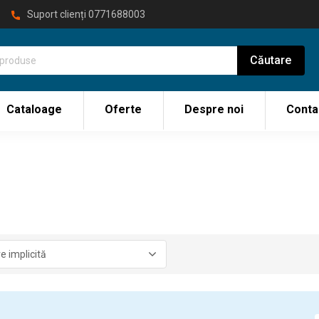
Suport clienți
0771688003
Cataloage
Oferte
Despre noi
Conta