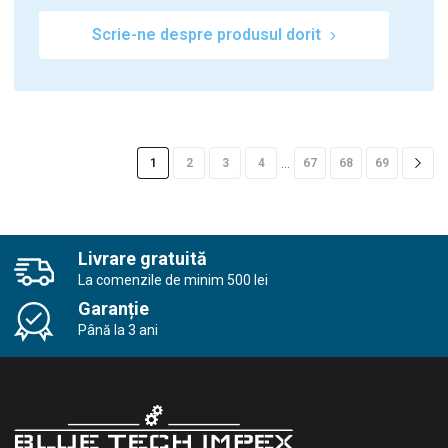
Scrie-ne despre produsul dorit
…
1
2
3
4
67
68
69
Livrare gratuită
La comenzile de minim 500 lei
Garanție
Până la 3 ani