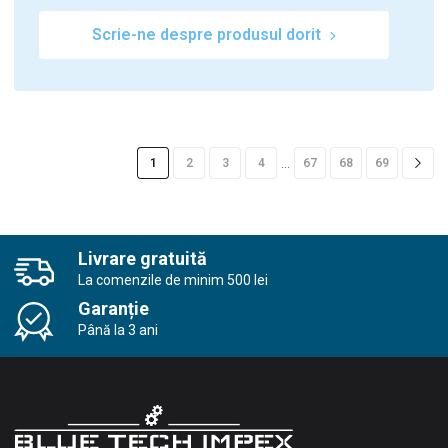
Scrie-ne despre produsul dorit
…
1
2
3
4
67
68
69
Livrare gratuită
La comenzile de minim 500 lei
Garanție
Până la 3 ani