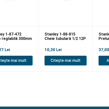
ley 1-87-472
Stanley 1-88-815
Stanl
e reglabilă 300mm
Cheie tubulară 1/2 12P
Prelu
5/8
250
27
Lei
10,30
Lei
37,0
itește mai mult
Citește mai mult
A