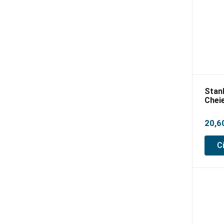
Stan
Cheie
12P
20,6
C