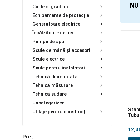
NU 
Curte și grădină
Echipamente de protecție
Generatoare electrice
Încălzitoare de aer
Pompe de apă
Scule de mână și accesorii
Scule electrice
Scule pentru instalatori
Tehnică diamantată
Tehnică măsurare
Tehnică sudare
Uncategorized
Stan
Utilaje pentru construcții
Tubul
punc
12,3
Preț