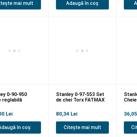
itește mai mult
Adaugă în coș
A
ley 0-90-950
Stanley 0-97-553 Set
Stanl
 reglabilă
de chei Torx FATMAX
Cheie
teel 300mm
9, 10, 15, 20, 25, 27, 30,
28m
40
00
Lei
80,34
Lei
36,0
Adaugă în coș
Citește mai mult
Ci