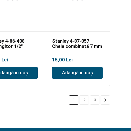
ey 4-86-408
Stanley 4-87-057
ngitor 1/2″
Cheie combinată 7 mm
mm
– blister
0
Lei
15,00
Lei
daugă în coș
Adaugă în coș
1
2
3