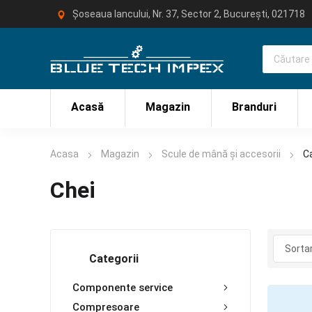
Șoseaua Iancului, Nr. 37, Sector 2, București, 021718
Acasă
Magazin
Branduri
Acasa
Magazin
Scule de mână și accesorii
Ca
Chei
Categorii
Componente service
Compresoare