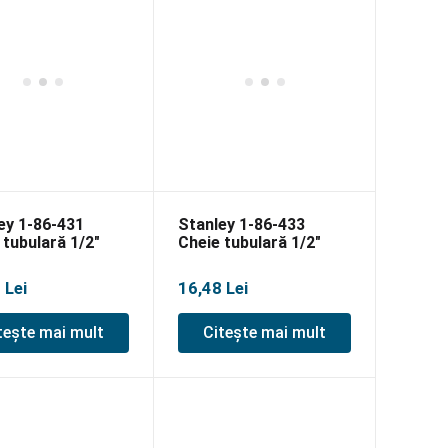
ey 1-86-431
Stanley 1-86-433
 tubulară 1/2″
Cheie tubulară 1/2″
23mm
12P 25mm
5
Lei
16,48
Lei
tește mai mult
Citește mai mult