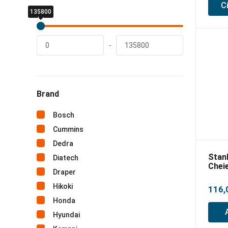
C
135800
0
lei
lei
-
Brand
Bosch
Cummins
Dedra
Stan
Diatech
Cheie
Draper
Maxs
Hikoki
116,
Honda
Hyundai