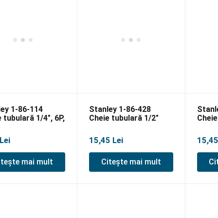
ley 1-86-114
Stanley 1-86-428
Stanl
 tubulară 1/4″, 6P,
Cheie tubulară 1/2″
Cheie
m
12P 20mm
12P 
Lei
15,45
Lei
15,4
itește mai mult
Citește mai mult
Ci