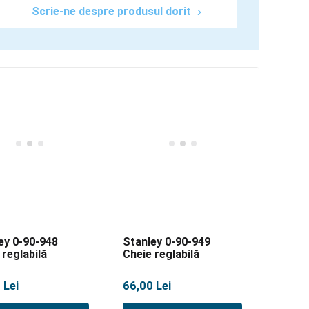
Scrie-ne despre produsul dorit
ey 0-90-948
Stanley 0-90-949
 reglabilă
Cheie reglabilă
teel 200mm
Maxsteel 250mm
0
Lei
66,00
Lei