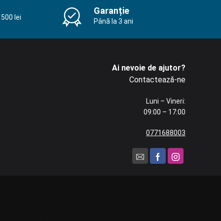
Garanție
500 lei
Până la 3 ani
Ai nevoie de ajutor?
Contactează-ne
Luni – Vineri:
09:00 – 17:00
0771688003