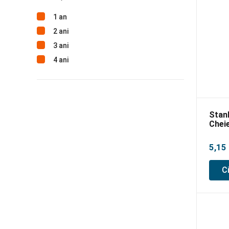
1 an
2 ani
3 ani
4 ani
Stan
Cheie
14m
5,15
C