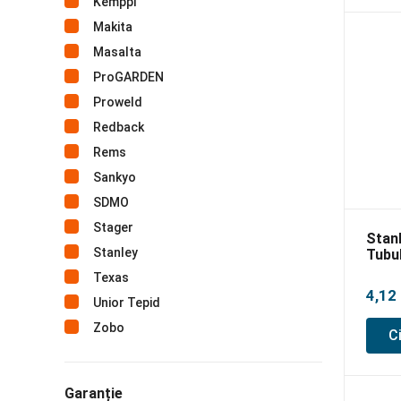
Kemppi
Makita
Masalta
ProGARDEN
Proweld
Redback
Rems
Sankyo
SDMO
Stager
Stan
Stanley
Tubul
punc
Texas
4,12
Unior Tepid
Zobo
C
Garanție