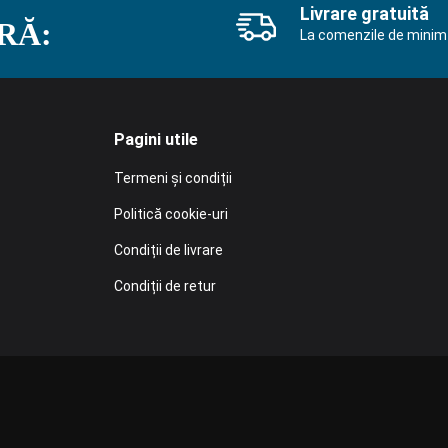
Livrare gratuită
RĂ:
La comenzile de minim 
Pagini utile
Termeni și condiții
Politică cookie-uri
Condiții de livrare
Condiții de retur