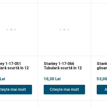
ley 1-17-051
Stanley 1-17-066
Stanl
ară scurtă în 12
Tubulară scurtă în 12
glisan
te 1/2″-8mm
puncte 1/2″-23mm
Lei
10,30
Lei
53,0
itește mai mult
Citește mai mult
A