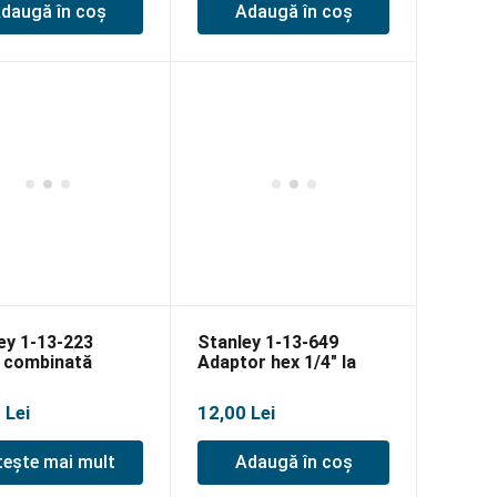
daugă în coș
Adaugă în coș
ey 1-13-223
Stanley 1-13-649
 combinată
Adaptor hex 1/4″ la
m
pătrat 1/4″ pentru chei
tubulare
5
Lei
12,00
Lei
tește mai mult
Adaugă în coș