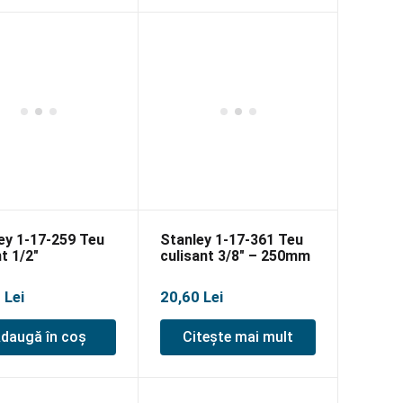
ey 1-17-259 Teu
Stanley 1-17-361 Teu
t 1/2″
culisant 3/8″ – 250mm
0
Lei
20,60
Lei
daugă în coș
Citește mai mult