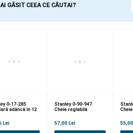
AI GĂSIT CEEA CE CĂUTAI?
ley 0-17-285
Stanley 0-90-947
Stanl
ară adâncă în 12
Cheie reglabilă
Cheie
te, 1/2″-19mm
Maxsteel 150mm
Maxs
6
Lei
57,00
Lei
55,0