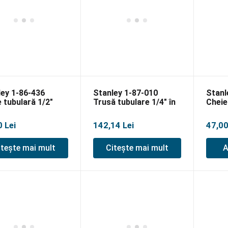
ley 1-86-436
Stanley 1-87-010
Stanl
 tubulară 1/2″
Trusă tubulare 1/4″ în
Cheie
 28mm
sistem metric,35 buc
0
Lei
142,14
Lei
47,0
itește mai mult
Citește mai mult
A