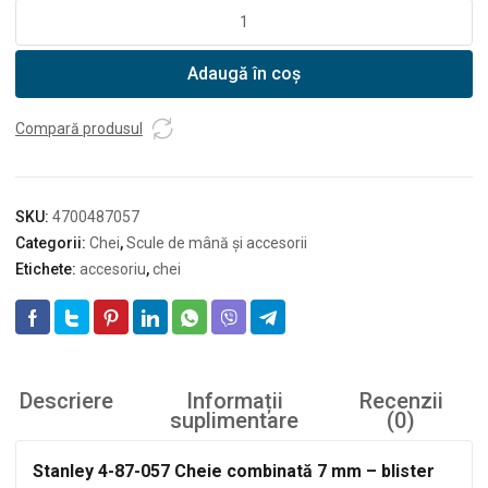
Cantitate
Stanley
4-
Adaugă în coș
87-
057
Cheie
Compară produsul
combinată
7
mm
SKU:
4700487057
-
Categorii:
Chei
,
Scule de mână și accesorii
blister
Etichete:
accesoriu
,
chei
Descriere
Informații
Recenzii
suplimentare
(0)
Stanley 4-87-057 Cheie combinată 7 mm – blister