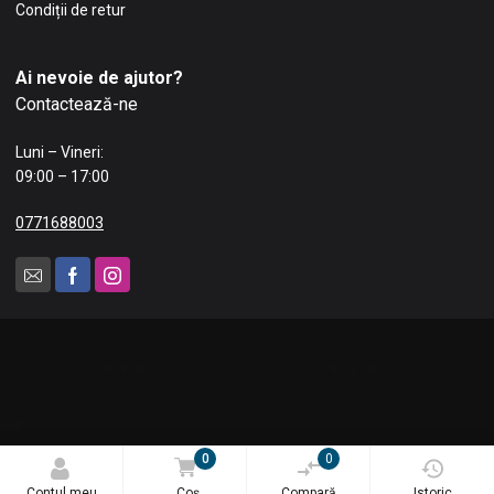
Condiții de retur
Ai nevoie de ajutor?
Contactează-ne
Luni – Vineri:
09:00 – 17:00
0771688003
0
0
© 2025 Blue Tech Impex SRL. Toate drepturile rezervate.
Contul meu
Coș
Compară
Istoric