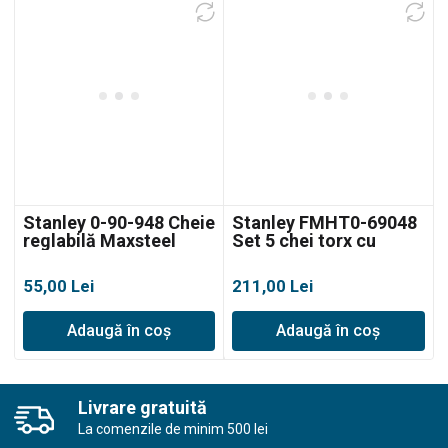
Stanley 0-90-948 Cheie
Stanley FMHT0-69048
reglabilă Maxsteel
Set 5 chei torx cu
200mm
mâner P: T10 15 20 25
30
55,00
Lei
211,00
Lei
Adaugă în coș
Adaugă în coș
Livrare gratuită
La comenzile de minim 500 lei