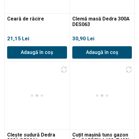
Ceară de răcire
Clemă masă Dedra 300A
DES063
21,15
Lei
30,90
Lei
Adaugă în coș
Adaugă în coș
Clește sudură Dedra
Cuțit mașină tuns gazon