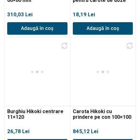
60×60 mm
pentru carote de doze
electrice BC6
310,03
Lei
18,19
Lei
Adaugă în coș
Adaugă în coș
Burghiu Hikoki centrare
Carota Hikoki cu
11×120
prindere pe con 100×100
26,78
Lei
845,12
Lei