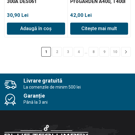
300A DES061
ProGARDEN A400, T400I
30,90
Lei
42,00
Lei
Adaugă în coș
Citește mai mult
…
1
2
3
4
8
9
10
Livrare gratuită
La comenzile de minim 500 lei
Garanție
Până la 3 ani