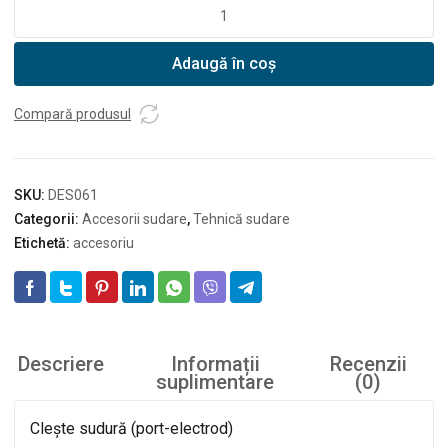
Cantitate
Clește
sudură
Adaugă în coș
Dedra
300A
DES061
Compară produsul
SKU:
DES061
Categorii:
Accesorii sudare
,
Tehnică sudare
Etichetă:
accesoriu
Descriere
Informații
Recenzii
suplimentare
(0)
Clește sudură (port-electrod)