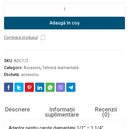
Cantitate
Adaptor
carote
Adaugă în coș
ADC1/2
Compară produsul
SKU:
ADC1/2
Categorii:
Accesorii
,
Tehnică diamantată
Etichetă:
accesoriu
Descriere
Informații
Recenzii
suplimentare
(0)
Adaptor pentru carote diamantate 1/2” – 1 1/4”.