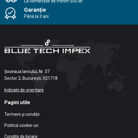
La comenzile de minim 500 lei
Garanție
Până la 3 ani
Șoseaua Iancului, Nr. 37
Sector 2, București, 021718
Indicații de orientare
Pagini utile
Termeni și condiții
Politică cookie-uri
Condiții de livrare