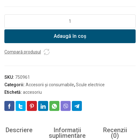
Cantitate
Carota
Hikoki
Adaugă în coș
cu
prindere
pe
Compară produsul
con
50x100
SKU:
750961
Categorii:
Accesorii și consumabile
,
Scule electrice
Etichetă:
accesoriu
Descriere
Informații
Recenzii
suplimentare
(0)