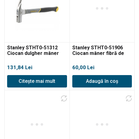
Stanley STHT0-51312
Stanley STHT0-51906
Ciocan dulgher mâner
Ciocan mâner fibră de
fibră de sticlă, 600g
sticlă, 200g
131,84
Lei
60,00
Lei
Citește mai mult
Adaugă în coș