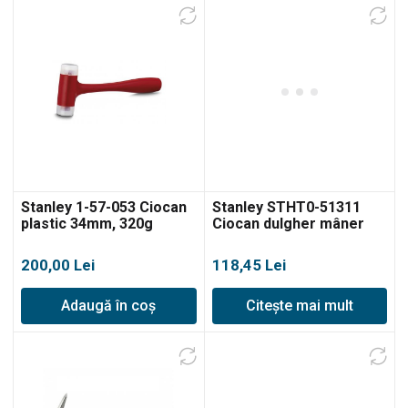
Stanley 1-57-053 Ciocan
Stanley STHT0-51311
plastic 34mm, 320g
Ciocan dulgher mâner
fibră de sticlă, 600g
200,00
Lei
118,45
Lei
Adaugă în coș
Citește mai mult