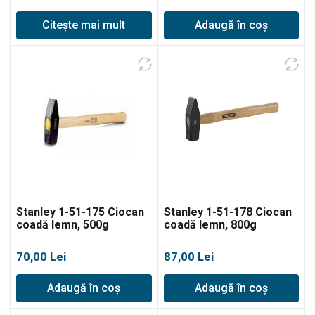
Citește mai mult
Adaugă în coș
Stanley 1-51-175 Ciocan
Stanley 1-51-178 Ciocan
coadă lemn, 500g
coadă lemn, 800g
0
70,00
Lei
87,00
Lei
Adaugă în coș
Adaugă în coș