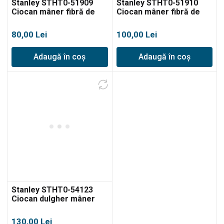
Stanley STHT0-51909
Stanley STHT0-51910
Ciocan mâner fibră de
Ciocan mâner fibră de
sticlă, 800g
sticlă, 1000g
80,00
Lei
100,00
Lei
Adaugă în coș
Adaugă în coș
Stanley STHT0-54123
Ciocan dulgher mâner
fibră de sticlă, 750g
130,00
Lei